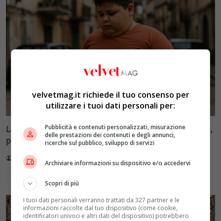
velvetmag.it richiede il tuo consenso per
utilizzare i tuoi dati personali per:
Pubblicità e contenuti personalizzati, misurazione
La BBC accusa: bambini italiani in sovrappeso per pizza,
delle prestazioni dei contenuti e degli annunci,
pasta e pane. I dati reali
ricerche sul pubblico, sviluppo di servizi
Redazione VelvetMAG
3 Agosto 2026
Archiviare informazioni su dispositivo e/o accedervi
Leggi di più
Scopri di più
I tuoi dati personali verranno trattati da 327 partner e le
informazioni raccolte dal tuo dispositivo (come cookie,
identificatori univoci e altri dati del dispositivo) potrebbero