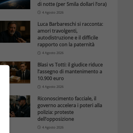
di notte (per 5mila dollari l’ora)
4 Agosto 2026
Luca Barbareschi si racconta:
amori travolgenti,
autodistruzione e il difficile
rapporto con la paternità
4 Agosto 2026
Blasi vs Totti: il giudice riduce
l’assegno di mantenimento a
10.900 euro
4 Agosto 2026
Riconoscimento facciale, il
governo accelera i poteri alla
polizia: proteste
dell’opposizione
4 Agosto 2026