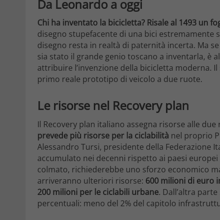
Da Leonardo a oggi
Chi ha inventato la bicicletta? Risale al 1493 un f
disegno stupefacente di una bici estremamente simi
disegno resta in realtà di paternità incerta. Ma 
sia stato il grande genio toscano a inventarla, è
attribuire l’invenzione della bicicletta moderna. Il
primo reale prototipo di veicolo a due ruote.
Le risorse nel Recovery plan
Il Recovery plan italiano assegna risorse alle due r
prevede più risorse per la ciclabilità
nel proprio Pi
Alessandro Tursi, presidente della Federazione Ital
accumulato nei decenni rispetto ai paesi europei 
colmato, richiederebbe uno sforzo economico ma
arriveranno ulteriori risorse:
600 milioni di euro in
200 milioni per le ciclabili urbane
. Dall’altra part
percentuali: meno del 2% del capitolo infrastruttu