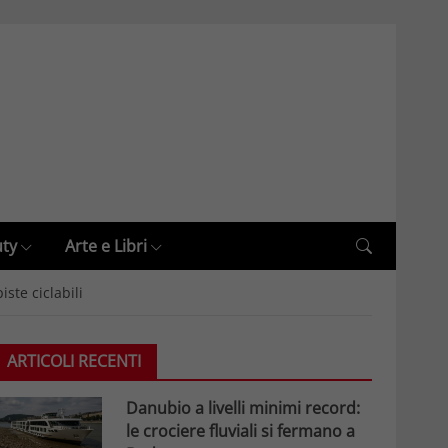
uty
Arte e Libri
ste ciclabili
ARTICOLI RECENTI
Danubio a livelli minimi record:
le crociere fluviali si fermano a