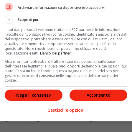
Archiviare informazioni su dispositivo e/o accedervi
Scopri di più
a Bicicletta
, stabilita dall’Onu nel 2018. Che sia una
I tuoi dati personali verranno trattati da 327 partner e le informazioni
uoversi in città, la bicicletta è stata la protagonista
raccolte dal tuo dispositivo (come cookie, identificatori univoci e altri dati
ndemia. Secondo quanto riporta il Corriere della Sera,
del dispositivo) potrebbero essere condivise con questi ultimi, da loro
hilometri di piste ciclabili in Italia. Nella sola Milano 35
visualizzate e memorizzate oppure essere usate nello specifico da
questo sito. Noi e i nostri partner potremmo utilizzare dati di
era pre-Covid).
localizzazione esatti.
Elenco dei partner
.
Alcuni fornitori potrebbero trattare i tuoi dati personali sulla base
dell'interesse legittimo, al quale puoi opporti gestendo le tue opzioni qui
sotto. Cerca un link in fondo a questa pagina o nel menu del sito per
gestire o revocare il consenso nelle impostazioni della privacy e dei
e e soprattutto grazie alle agevolazioni
: il bonus bici
cookie.
comprare oltre 650mila veicoli sostenibili. Nelle loro
Giornata internazionale
le Nazioni Unite sottolineano
Nega il consenso
Acconsento
ibile”
. Non solo. Si tratta di un sistema di mobilità che
e il consumo e la produzione sostenibile,
con effetti
Gestisci le opzioni
nvitano gli Stati membri a migliorare la sicurezza sulle
ssa legate in un programma di mobilità integrata.