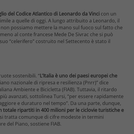
oglio del Codice Atlantico di Leonardo da Vinci
con un
le a quelle di oggi. A lungo attribuito a Leonardo, il
se non possiamo mettere la mano sul fuoco sul fatto che
 almeno al conte francese Mede De Sivrac che si può
 suo “celerifero” costruito nel Settecento è stato il
uote sostenibili. “
L’Italia è uno dei paesi europei che
ano nazionale di ripresa e resilienza (Pnrr)” dice
iana Ambiente e Bicicletta (FIAB). Tuttavia, il ritardo
più avanzati, sottolinea Tursi, “per essere rapidamente
ggiore e duraturo nel tempo”. Da una parte, dunque,
 totale ripartiti in 400 milioni per le ciclovie turistiche e
e si tratta comunque di cifre modeste in termini
re del Piano, sostiene FIAB.