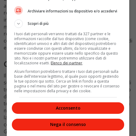
all’interno della collezione PE 2021 una field jacket
Archiviare informazioni su dispositivo e/o accedervi
realizzata in un tessuto di ultima generazione. Un
innovativo poliestere ricavato dalla fermentazione del
Scopri di più
mais che garantisce ottime performance in termini di
resistenza, brillantezza, elasticità e comfort. Al
I tuoi dati personali verranno trattati da 327 partner e le
informazioni raccolte dal tuo dispositivo (come cookie,
contempo contribuisce alla diminuzione del consumo di
identificatori univoci e altri dati del dispositivo) potrebbero
energia e a una riduzione delle emissioni di CO2.
essere condivise con questi ultimi, da loro visualizzate e
memorizzate oppure essere usate nello specifico da questo
sito. Noi e i nostri partner potremmo utilizzare dati di
Cividini e la capsule Wow
localizzazione esatti.
Elenco dei partner
.
Alcuni fornitori potrebbero trattare i tuoi dati personali sulla
Il lavoro di
Cividini
è da sempre incentrato
base dell'interesse legittimo, al quale puoi opporti gestendo
le tue opzioni qui sotto. Cerca un link in fondo a questa
sull’importanza di mantenere vive le tecniche artigianali
pagina o nel menu del sito per gestire o revocare il consenso
tradizionali, utilizzando lavorazioni inedite che nascono
nelle impostazioni della privacy e dei cookie.
dal savoir fair manuale e danno vita a capi luxury senza
tempo. Un approccio già di per sé sostenibile che trova
Acconsento
nella relazione orizzontale con le maestranze artigiane
la sua sublimazione e nella
collezione WOW
. La capsule
collection uomo e donna realizzata in occasione della
Nega il consenso
Giornata Internazionale della Terra è in
jersey e in