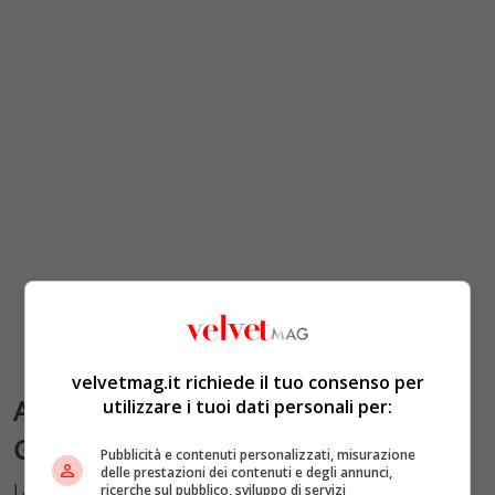
velvetmag.it richiede il tuo consenso per
Automobili Lamborghini per la
utilizzare i tuoi dati personali per:
Giornata Internazionale della Terra
Pubblicità e contenuti personalizzati, misurazione
delle prestazioni dei contenuti e degli annunci,
La casa bolognese Automobili Lamborghini presenta
ricerche sul pubblico, sviluppo di servizi