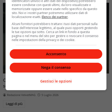
identificatori univoci e altri dati del dispositivo) potrebbero
essere condivise con questi ultimi, da loro visualizzate e
memorizzate oppure essere usate nello specifico da questo
sito. Noi e i nostri partner potremmo utilizzare dati di
localizzazione esatti.
Elenco dei partner
.
Alcuni fornitori potrebbero trattare i tuoi dati personali sulla
base dell'interesse legittimo, al quale puoi opporti gestendo
le tue opzioni qui sotto. Cerca un link in fondo a questa
pagina o nel menu del sito per gestire o revocare il consenso
nelle impostazioni della privacy e dei cookie.
Acconsento
Nega il consenso
Cronaca e società: il disagio giovanile amplificato dai
Gestisci le opzioni
social, quando il dramma diventa show
Redazione VelvetMAG
5 Luglio 2026
Leggi di più