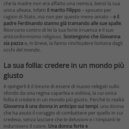
che la madre non era affatto una nemica, bensì la sua
unica alleata. Infatti
il marito Filippo
– sposato per
ragion di Stato, ma non per questo meno amato –
e il
padre Ferdinando stanno già tramando alle sue spalle
.
Ritorcono contro di lei la sua forte irruenza e il suo
anticonformismo religioso.
Sostengono che Giovanna
sia pazza
e, in breve, la fanno rinchiudere lontana dagli
occhi del mondo.
La sua follia: credere in un mondo più
giusto
A spingerli è il timore di essere di nuovo relegati sullo
sfondo da una regina caparbia e volitiva, la cui unica
follia è credere in un mondo più giusto. Perché in realtà
Giovanna è una donna in anticipo sui tempi
, una donna
che ha avuto il coraggio di combattere per quello in cui
credeva, senza lasciare che le delusioni e i rimpianti le
indurissero il cuore.
Una donna forte e