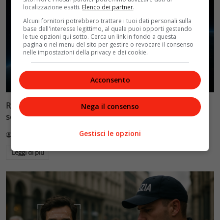
localizzazione esatti.
Elenco dei partner
.
Alcuni fornitori potrebbero trattare i tuoi dati personali sulla
base dell'interesse legittimo, al quale puoi opporti gestendo
le tue opzioni qui sotto. Cerca un link in fondo a questa
pagina o nel menu del sito per gestire o revocare il consenso
nelle impostazioni della privacy e dei cookie.
Acconsento
Reflect Orbital: gli specchi spaziali che promettono il
Nega il consenso
sole di notte (per 5mila dollari l’ora)
Gestisci le opzioni
Redazione VelvetMAG
4 Agosto 2026
Leggi di più