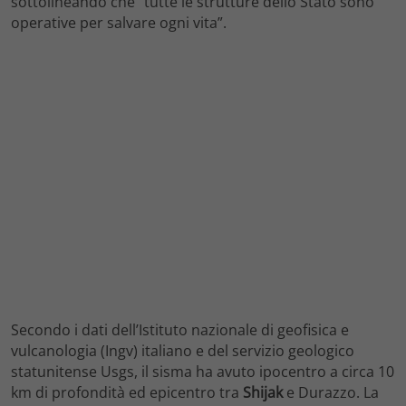
sottolineando che “tutte le strutture dello Stato sono
operative per salvare ogni vita”.
Secondo i dati dell’Istituto nazionale di geofisica e
vulcanologia (Ingv) italiano e del servizio geologico
statunitense Usgs, il sisma ha avuto ipocentro a circa 10
km di profondità ed epicentro tra
Shijak
e Durazzo. La