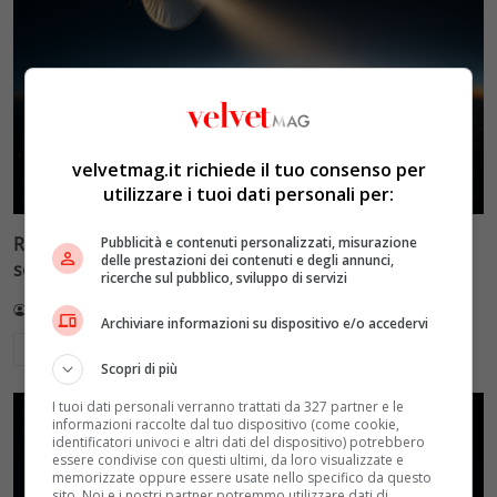
velvetmag.it richiede il tuo consenso per
utilizzare i tuoi dati personali per:
Reflect Orbital: gli specchi spaziali che promettono il
Pubblicità e contenuti personalizzati, misurazione
delle prestazioni dei contenuti e degli annunci,
sole di notte (per 5mila dollari l’ora)
ricerche sul pubblico, sviluppo di servizi
Redazione VelvetMAG
4 Agosto 2026
Archiviare informazioni su dispositivo e/o accedervi
Leggi di più
Scopri di più
I tuoi dati personali verranno trattati da 327 partner e le
informazioni raccolte dal tuo dispositivo (come cookie,
identificatori univoci e altri dati del dispositivo) potrebbero
essere condivise con questi ultimi, da loro visualizzate e
memorizzate oppure essere usate nello specifico da questo
sito. Noi e i nostri partner potremmo utilizzare dati di