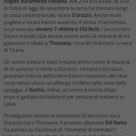
colpito duramente l’Albania
. Alle 2:54 ora locale (le 3:54
in Italia) di oggi 26 novembre la terra ha tremato lungo
la costa settentrionale, vicino
Durazzo
. Anche molti
pugliesi e lucani hanno avvertito il sisma. Il terremoto
ha provocato
almeno 7 vittime e 150 feriti
. I soccorritori
hanno trovato due donne morte sotto le macerie di tre
palazzine crollate a
Thumana
, circa 40 chilometri a nord
di Tirana.
Un uomo invece è stato trovato morto sotto le macerie
di un palazzo crollato a Durazzo. Sempre a Durazzo,
pompieri e forze dell’ordine hanno rinvenuto altri due
corpi senza vita in un albergo crollato nella zona della
spiaggia. A
Kurbin
, infine, un uomo è morto dopo
essersi gettato dal balcone per tentare di mettersi in
salvo.
Proseguono intanto le operazioni di soccorso sia a
Durazzo sia a Thumana. Il premier albanese
Edi Rama
ha parlato su Facebook di “momenti drammatici”,