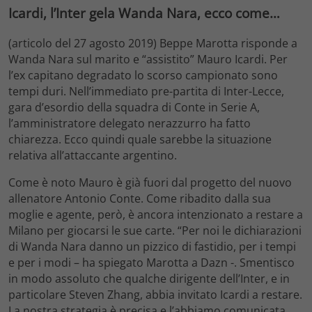
Icardi, l’Inter gela Wanda Nara, ecco come…
(articolo del 27 agosto 2019) Beppe Marotta risponde a
Wanda Nara sul marito e “assistito” Mauro Icardi. Per
l’ex capitano degradato lo scorso campionato sono
tempi duri. Nell’immediato pre-partita di Inter-Lecce,
gara d’esordio della squadra di Conte in Serie A,
l’amministratore delegato nerazzurro ha fatto
chiarezza. Ecco quindi quale sarebbe la situazione
relativa all’attaccante argentino.
Come è noto Mauro è già fuori dal progetto del nuovo
allenatore Antonio Conte. Come ribadito dalla sua
moglie e agente, però, è ancora intenzionato a restare a
Milano per giocarsi le sue carte. “Per noi le dichiarazioni
di Wanda Nara danno un pizzico di fastidio, per i tempi
e per i modi – ha spiegato Marotta a Dazn -. Smentisco
in modo assoluto che qualche dirigente dell’Inter, e in
particolare Steven Zhang, abbia invitato Icardi a restare.
La nostra strategia è precisa e l’abbiamo comunicata