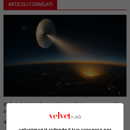
ARTICOLI CORRELATI
Reflect Orbital: gli specchi spaziali che promettono il
sole di notte (per 5mila dollari l’ora)
Redazione VelvetMAG
4 Agosto 2026
velvetmag.it richiede il tuo consenso per