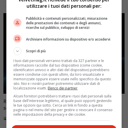
Leggi di più
utilizzare i tuoi dati personali per:
Pubblicità e contenuti personalizzati, misurazione
delle prestazioni dei contenuti e degli annunci,
ricerche sul pubblico, sviluppo di servizi
Archiviare informazioni su dispositivo e/o accedervi
Scopri di più
I tuoi dati personali verranno trattati da 327 partner e le
informazioni raccolte dal tuo dispositivo (come cookie,
identificatori univoci e altri dati del dispositivo) potrebbero
essere condivise con questi ultimi, da loro visualizzate e
memorizzate oppure essere usate nello specifico da questo
sito. Noi e i nostri partner potremmo utilizzare dati di
localizzazione esatti.
Elenco dei partner
.
Alcuni fornitori potrebbero trattare i tuoi dati personali sulla
base dell'interesse legittimo, al quale puoi opporti gestendo
Reflect Orbital: gli specchi spaziali che promettono il
le tue opzioni qui sotto. Cerca un link in fondo a questa
sole di notte (per 5mila dollari l’ora)
pagina o nel menu del sito per gestire o revocare il consenso
nelle impostazioni della privacy e dei cookie.
Redazione VelvetMAG
4 Agosto 2026