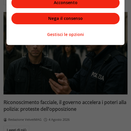
Leggi di più
Acconsento
Nega il consenso
Gestisci le opzioni
Riconoscimento facciale, il governo accelera i poteri alla
polizia: proteste dell’opposizione
Redazione VelvetMAG
4 Agosto 2026
Leggi di più