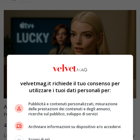
velvetmag.it richiede il tuo consenso per
TV
utilizzare i tuoi dati personali per:
Pubblicità e contenuti personalizzati, misurazione
Anya Taylor-Joy in ‘Lucky’: dalla regina degli scacchi alla
delle prestazioni dei contenuti e degli annunci,
regina della truffa
ricerche sul pubblico, sviluppo di servizi
Redazione VelvetMAG
3 Agosto 2026
Archiviare informazioni su dispositivo e/o accedervi
Lucky su Apple TV dal 15 luglio 2026 con Anya Taylor-Joy
Scopri di più