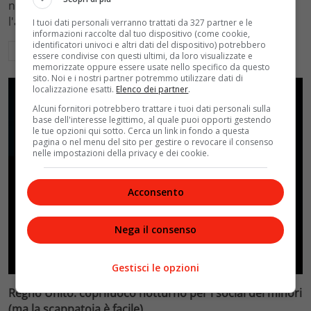
nei panni di una sofisticata truffatrice. Scopri come
l'attrice si reinventa lontano da Beth Harmon.
I tuoi dati personali verranno trattati da 327 partner e le
informazioni raccolte dal tuo dispositivo (come cookie,
identificatori univoci e altri dati del dispositivo) potrebbero
Leggi di più
essere condivise con questi ultimi, da loro visualizzate e
memorizzate oppure essere usate nello specifico da questo
sito. Noi e i nostri partner potremmo utilizzare dati di
localizzazione esatti.
Elenco dei partner
.
Alcuni fornitori potrebbero trattare i tuoi dati personali sulla
base dell'interesse legittimo, al quale puoi opporti gestendo
le tue opzioni qui sotto. Cerca un link in fondo a questa
pagina o nel menu del sito per gestire o revocare il consenso
nelle impostazioni della privacy e dei cookie.
Acconsento
Nega il consenso
News
Gestisci le opzioni
Regno Unito: coprifuoco notturno per i social dei minori
(ma la scappatoia è facile)