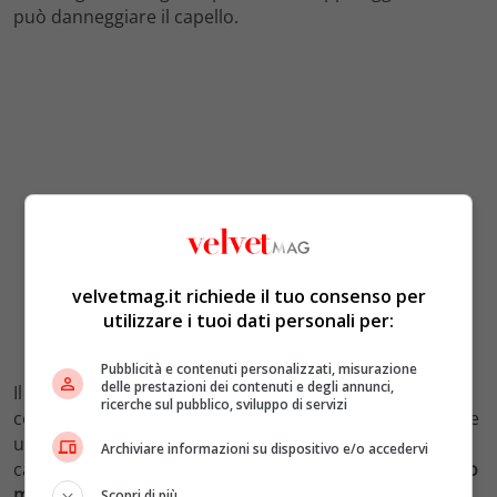
può danneggiare il capello.
velvetmag.it richiede il tuo consenso per
utilizzare i tuoi dati personali per:
Pubblicità e contenuti personalizzati, misurazione
delle prestazioni dei contenuti e degli annunci,
Il
phon
è consigliato che rimanga almeno a 20
ricerche sul pubblico, sviluppo di servizi
centimetri di
distanza dalla testa
ed è ottimale scegliere
una temperatura di asciugatura media, evitando il
Archiviare informazioni su dispositivo e/o accedervi
calore.
Quanto alla piastra,
o agli altri strumenti,
meglio
metterli da parte per qualche tempo
.
Scopri di più