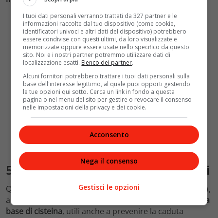
I tuoi dati personali verranno trattati da 327 partner e le
informazioni raccolte dal tuo dispositivo (come cookie,
identificatori univoci e altri dati del dispositivo) potrebbero
essere condivise con questi ultimi, da loro visualizzate e
memorizzate oppure essere usate nello specifico da questo
sito. Noi e i nostri partner potremmo utilizzare dati di
localizzazione esatti.
Elenco dei partner
.
Alcuni fornitori potrebbero trattare i tuoi dati personali sulla
base dell'interesse legittimo, al quale puoi opporti gestendo
le tue opzioni qui sotto. Cerca un link in fondo a questa
pagina o nel menu del sito per gestire o revocare il consenso
nelle impostazioni della privacy e dei cookie.
Acconsento
Nega il consenso
5. Ricorrere agli integratori per capelli
Gestisci le opzioni
Quando la situazione sembra davvero essere disperata,
allora si può pensare di ricorrere ad alcuni
integratori a
base di cisteina
, utili anche a prevenire la caduta