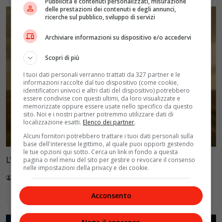
Pubblicità e contenuti personalizzati, misurazione
delle prestazioni dei contenuti e degli annunci,
ricerche sul pubblico, sviluppo di servizi
Archiviare informazioni su dispositivo e/o accedervi
Scopri di più
I tuoi dati personali verranno trattati da 327 partner e le
informazioni raccolte dal tuo dispositivo (come cookie,
identificatori univoci e altri dati del dispositivo) potrebbero
essere condivise con questi ultimi, da loro visualizzate e
memorizzate oppure essere usate nello specifico da questo
sito. Noi e i nostri partner potremmo utilizzare dati di
localizzazione esatti.
Elenco dei partner
.
Alcuni fornitori potrebbero trattare i tuoi dati personali sulla
base dell'interesse legittimo, al quale puoi opporti gestendo
le tue opzioni qui sotto. Cerca un link in fondo a questa
L’Eternità di Fabrizio Moro: il nuovo testo
pagina o nel menu del sito per gestire o revocare il consenso
nelle impostazioni della privacy e dei cookie.
Redazione VelvetMAG
13 Luglio 2026
Acconsento
Leggi di più