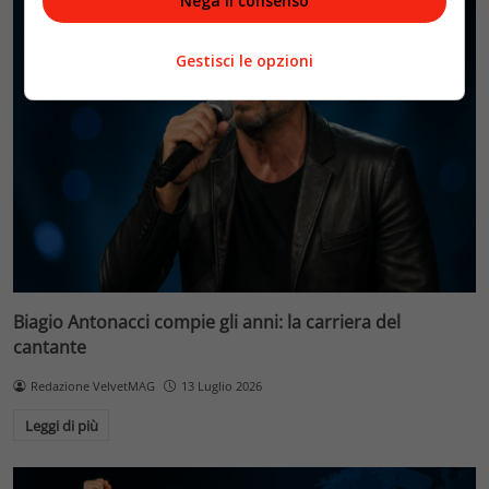
Nega il consenso
Gestisci le opzioni
Biagio Antonacci compie gli anni: la carriera del
cantante
Redazione VelvetMAG
13 Luglio 2026
Leggi di più