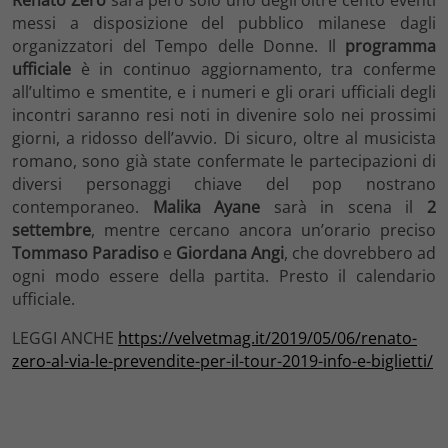
Renato Zero
sarà però solo uno degli oltre cento eventi
messi a disposizione del pubblico milanese dagli
organizzatori del Tempo delle Donne. Il
programma
ufficiale
è in continuo aggiornamento, tra conferme
all’ultimo e smentite, e i numeri e gli orari ufficiali degli
incontri saranno resi noti in divenire solo nei prossimi
giorni, a ridosso dell’avvio. Di sicuro, oltre al musicista
romano, sono già state confermate le partecipazioni di
diversi personaggi chiave del pop nostrano
contemporaneo.
Malika Ayane
sarà in scena il
2
settembre
, mentre cercano ancora un’orario preciso
Tommaso Paradiso
e
Giordana Angi
, che dovrebbero ad
ogni modo essere della partita. Presto il calendario
ufficiale.
LEGGI ANCHE
https://velvetmag.it/2019/05/06/renato-
zero-al-via-le-prevendite-per-il-tour-2019-info-e-biglietti/