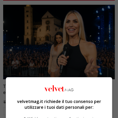
Tim Battiti Live 2026: la prima puntata tra assenti
eccellenti e polemiche social
velvetmag.it richiede il tuo consenso per
Redazione VelvetMAG
14 Luglio 2026
utilizzare i tuoi dati personali per:
Leggi di più