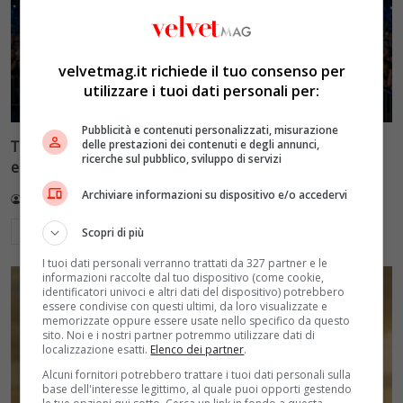
velvetmag.it richiede il tuo consenso per
utilizzare i tuoi dati personali per:
Pubblicità e contenuti personalizzati, misurazione
delle prestazioni dei contenuti e degli annunci,
Tim Battiti Live 2026: la prima puntata tra assenti
ricerche sul pubblico, sviluppo di servizi
eccellenti e polemiche social
Archiviare informazioni su dispositivo e/o accedervi
Redazione VelvetMAG
14 Luglio 2026
Leggi di più
Scopri di più
I tuoi dati personali verranno trattati da 327 partner e le
informazioni raccolte dal tuo dispositivo (come cookie,
identificatori univoci e altri dati del dispositivo) potrebbero
essere condivise con questi ultimi, da loro visualizzate e
memorizzate oppure essere usate nello specifico da questo
sito. Noi e i nostri partner potremmo utilizzare dati di
localizzazione esatti.
Elenco dei partner
.
Alcuni fornitori potrebbero trattare i tuoi dati personali sulla
base dell'interesse legittimo, al quale puoi opporti gestendo