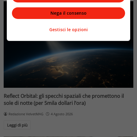
Nega il consenso
Gestisci le opzioni
Reflect Orbital: gli specchi spaziali che promettono il
sole di notte (per 5mila dollari l’ora)
Redazione VelvetMAG
4 Agosto 2026
Leggi di più