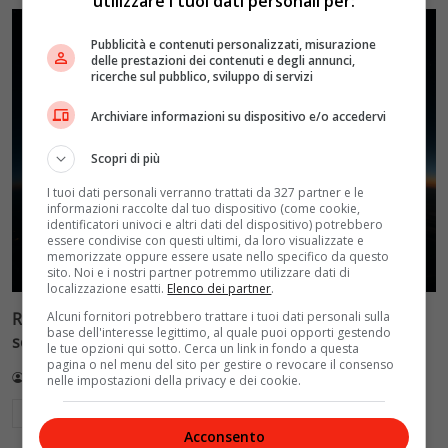
utilizzare i tuoi dati personali per:
Pubblicità e contenuti personalizzati, misurazione
delle prestazioni dei contenuti e degli annunci,
ricerche sul pubblico, sviluppo di servizi
Archiviare informazioni su dispositivo e/o accedervi
Scopri di più
I tuoi dati personali verranno trattati da 327 partner e le
informazioni raccolte dal tuo dispositivo (come cookie,
identificatori univoci e altri dati del dispositivo) potrebbero
essere condivise con questi ultimi, da loro visualizzate e
memorizzate oppure essere usate nello specifico da questo
sito. Noi e i nostri partner potremmo utilizzare dati di
localizzazione esatti.
Elenco dei partner
.
Alcuni fornitori potrebbero trattare i tuoi dati personali sulla
Reflect Orbital: gli specchi spaziali che promettono il
base dell'interesse legittimo, al quale puoi opporti gestendo
sole di notte (per 5mila dollari l’ora)
le tue opzioni qui sotto. Cerca un link in fondo a questa
pagina o nel menu del sito per gestire o revocare il consenso
Redazione VelvetMAG
4 Agosto 2026
nelle impostazioni della privacy e dei cookie.
Leggi di più
Acconsento