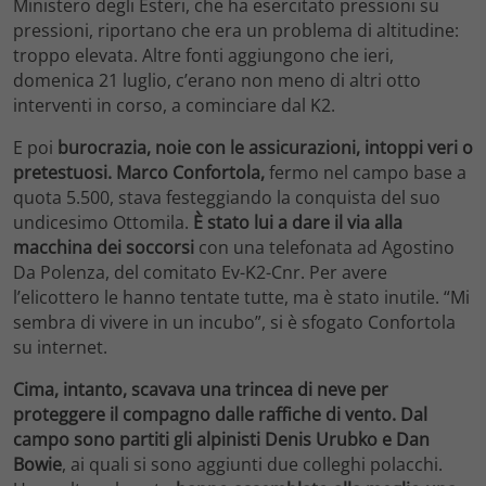
Ministero degli Esteri, che ha esercitato pressioni su
pressioni, riportano che era un problema di altitudine:
troppo elevata. Altre fonti aggiungono che ieri,
domenica 21 luglio, c’erano non meno di altri otto
interventi in corso, a cominciare dal K2.
E poi
burocrazia, noie con le assicurazioni, intoppi veri o
pretestuosi.
Marco Confortola,
fermo nel campo base a
quota 5.500, stava festeggiando la conquista del suo
undicesimo Ottomila.
È stato lui a dare il via alla
macchina dei soccorsi
con una telefonata ad Agostino
Da Polenza, del comitato Ev-K2-Cnr. Per avere
l’elicottero le hanno tentate tutte, ma è stato inutile. “Mi
sembra di vivere in un incubo”, si è sfogato Confortola
su internet.
Cima, intanto, scavava una trincea di neve per
proteggere il compagno dalle raffiche di vento.
Dal
campo sono partiti gli alpinisti Denis Urubko e Dan
Bowie
, ai quali si sono aggiunti due colleghi polacchi.