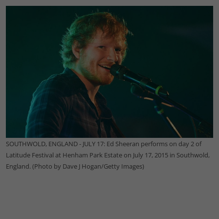
SOUTHWOLD, ENGLAND - JULY 17: Ed Sheeran performs on day 2 of
Latitude Festival at Henham Park Estate on July 17, 2015 in Southwold,
England. (Photo by Dave J Hogan/Getty Images)