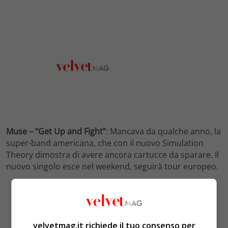
Muse – “Get Up and Fight”
: Mancava da qualche anno, la
super-band americana, che con il nuovo Simulation
Theory dimostra di avere ancora cartucce da sparare. Il
nuovo singolo esce nel weekend, seguirà tour europeo.
velvetmag.it richiede il tuo consenso per