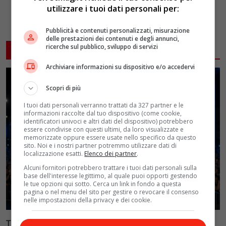
utilizzare i tuoi dati personali per:
Pubblicità e contenuti personalizzati, misurazione
delle prestazioni dei contenuti e degli annunci,
ricerche sul pubblico, sviluppo di servizi
ARTICOLI CORRELATI
Archiviare informazioni su dispositivo e/o accedervi
Scopri di più
I tuoi dati personali verranno trattati da 327 partner e le
informazioni raccolte dal tuo dispositivo (come cookie,
identificatori univoci e altri dati del dispositivo) potrebbero
essere condivise con questi ultimi, da loro visualizzate e
memorizzate oppure essere usate nello specifico da questo
sito. Noi e i nostri partner potremmo utilizzare dati di
localizzazione esatti.
Elenco dei partner
.
Alcuni fornitori potrebbero trattare i tuoi dati personali sulla
base dell'interesse legittimo, al quale puoi opporti gestendo
le tue opzioni qui sotto. Cerca un link in fondo a questa
pagina o nel menu del sito per gestire o revocare il consenso
nelle impostazioni della privacy e dei cookie.
Tim Battiti Live 2026: la prima puntata tra assenti