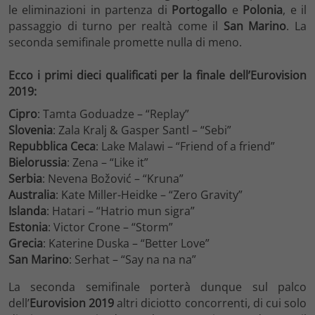
le eliminazioni in partenza di
Portogallo
e
Polonia
, e il
passaggio di turno per realtà come il
San Marino
. La
seconda semifinale promette nulla di meno.
Ecco i primi dieci qualificati per la finale dell’Eurovision
2019:
Cipro
: Tamta Goduadze – “Replay”
Slovenia
: Zala Kralj & Gasper Santl – “Sebi”
Repubblica Ceca
: Lake Malawi – “Friend of a friend”
Bielorussia
: Zena – “Like it”
Serbia
: Nevena Božović – “Kruna”
Australia
: Kate Miller-Heidke – “Zero Gravity”
Islanda
: Hatari – “Hatrio mun sigra”
Estonia
: Victor Crone – “Storm”
Grecia
: Katerine Duska – “Better Love”
San Marino
: Serhat – “Say na na na”
La seconda semifinale porterà dunque sul palco
dell’
Eurovision 2019
altri diciotto concorrenti, di cui solo