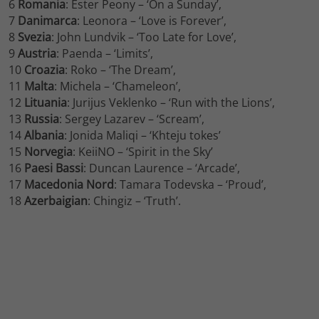
6
Romania
: Ester Peony – ‘On a Sunday’,
7
Danimarca
: Leonora – ‘Love is Forever’,
8
Svezia
: John Lundvik – ‘Too Late for Love’,
9
Austria
: Paenda – ‘Limits’,
10
Croazia
: Roko – ‘The Dream’,
11
Malta
: Michela – ‘Chameleon’,
12
Lituania
: Jurijus Veklenko – ‘Run with the Lions’,
13
Russia
: Sergey Lazarev – ‘Scream’,
14
Albania
: Jonida Maliqi – ‘Khteju tokes’
15
Norvegia
: KeiiNO – ‘Spirit in the Sky’
16
Paesi Bassi
: Duncan Laurence – ‘Arcade’,
17
Macedonia Nord
: Tamara Todevska – ‘Proud’,
18
Azerbaigian
: Chingiz – ‘Truth’.