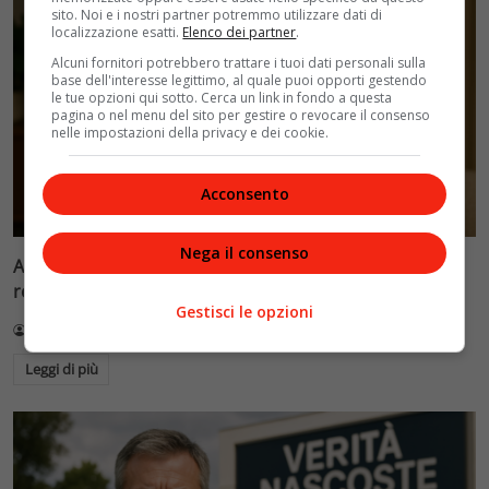
sito. Noi e i nostri partner potremmo utilizzare dati di
localizzazione esatti.
Elenco dei partner
.
Alcuni fornitori potrebbero trattare i tuoi dati personali sulla
base dell'interesse legittimo, al quale puoi opporti gestendo
le tue opzioni qui sotto. Cerca un link in fondo a questa
pagina o nel menu del sito per gestire o revocare il consenso
nelle impostazioni della privacy e dei cookie.
Acconsento
Nega il consenso
Anya Taylor-Joy in ‘Lucky’: dalla regina degli scacchi alla
regina della truffa
Gestisci le opzioni
Redazione VelvetMAG
3 Agosto 2026
Leggi di più