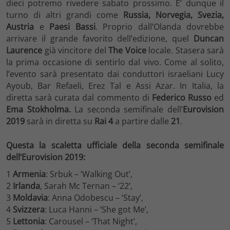
dieci potremo rivedere sabato prossimo. E’ dunque il
turno di altri grandi come
Russia, Norvegia, Svezia,
Austria
e
Paesi Bassi
. Proprio dall’Olanda dovrebbe
arrivare il grande favorito dell’edizione, quel
Duncan
Laurence
già vincitore del
The Voice
locale. Stasera sarà
la prima occasione di sentirlo dal vivo. Come al solito,
l’evento sarà presentato dai conduttori israeliani Lucy
Ayoub, Bar Refaeli, Erez Tal e Assi Azar. In Italia, la
diretta sarà curata dal commento di
Federico Russo
ed
Ema Stokholma.
La seconda semifinale dell’
Eurovision
2019
sarà in diretta su
Rai 4
a partire dalle
21
.
Questa la scaletta ufficiale della seconda semifinale
dell’Eurovision 2019:
1
Armenia
: Srbuk – ‘Walking Out’,
2
Irlanda
, Sarah Mc Ternan – ‘22’,
3
Moldavia
: Anna Odobescu – ‘Stay’,
4
Svizzera
: Luca Hanni – ‘She got Me’,
5
Lettonia
: Carousel – ‘That Night’,