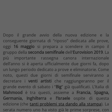
Dopo il grande avvio della nuova edizione e la
conseguente giornata di “riposo” dedicata alle prove,
oggi
16 maggio
si prepara a scendere in campo il
gruppo della
seconda semifinale
dell’
Eurovision 2019
. La
più importante rassegna canora internazionale
dell’anno si è aperta ufficialmente due giorni fa, dopo
un lungo periodo dedicato a prove e eliminatorie. Come
noto, questi due giorni di semifinale serviranno a
decretare i
venti artisti
che raggiungeranno per il
grande evento di sabato i “
Big
” già qualificati. L’Italia di
Mahmood
è tra questi, assieme a
Francia, Spagna,
Germania, Inghilterra
e
l’Israele
ospite di questa
edizione (che
tanti problemi sta dando alla stampa
). La
serata numero uno ha visto già le prime sorprese, con