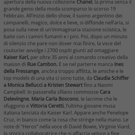
apertura della nuova collezione
Chanel
, la prima senza il
grande genio della moda scomparso lo scorso 19
Febbraio. All’inizio dello show, il suono argentino dei
campanelli, magico, dolce e lieve, si diffonde nell’aria, si
posa sulla neve di un’immaginaria stazione sciistica, le
baite con i camini fumanti e i pini. Poi, dopo un minuto
di silenzio che pare non dover mai finire, la voce del
couturier avvolge i 2700 ospiti giunti ad omaggiare
Kaiser Karl,
per oltre 35 anni al comando creativo della
maison di
Rue Cambon.
E se nel parterre manca
Ines
della Fressange
, ancòra troppo afflitta, le amiche e le
top models di una vita ci sono tutte, da
Claudia Schiffer
a Monica Bellucci a Kristen Stewart
fino a Naomi
Campbell. In passerella sfilano commosse
Cara
Delevingne
,
Maria Carla Boscono
, le lacrime che le
sfuggono e
Vittoria Ceretti
, l’ultima giovane musa
italiana lanciata da Kaiser Karl. Appare anche Penelope
Cruz, in bianco come la rosa che stringe nella mano. Le
note di “Heros” nella voce di David Bowie, Virginie Viard,
la storica collaboratrice che si affaccia veloce a fine