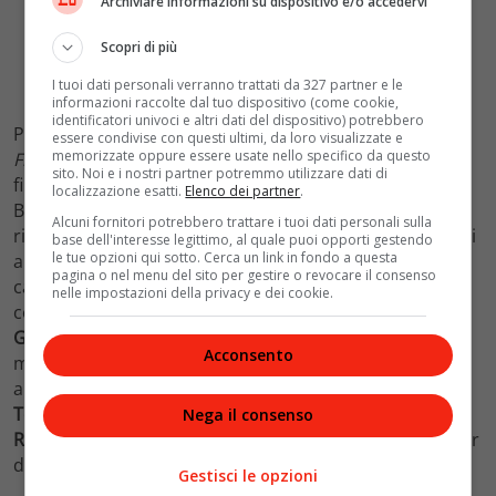
Archiviare informazioni su dispositivo e/o accedervi
Scopri di più
I tuoi dati personali verranno trattati da 327 partner e le
informazioni raccolte dal tuo dispositivo (come cookie,
identificatori univoci e altri dati del dispositivo) potrebbero
Più di una sfilata, oltre ogni tendenza. Perché
Fashion
essere condivise con questi ultimi, da loro visualizzate e
memorizzate oppure essere usate nello specifico da questo
Freak Show,
il nuovo folle ed esuberante spettacolo
sito. Noi e i nostri partner potremmo utilizzare dati di
firmato da
Jean Paul Gaultier
in scena alle Folies
localizzazione esatti.
Elenco dei partner
.
Bergeres di Parigi fino al prossimo 16 Giugno accende i
Alcuni fornitori potrebbero trattare i tuoi dati personali sulla
riflettori anche sulla moda nelle varie declinazioni, dagli
base dell'interesse legittimo, al quale puoi opporti gestendo
le tue opzioni qui sotto. Cerca un link in fondo a questa
anni ’70 ad oggi. Show unico e irresistibile che unisce
pagina o nel menu del sito per gestire o revocare il consenso
cabaret, danza, varietà musicale, docufilm e defilee
nelle impostazioni della privacy e dei cookie.
couture, il FFS è il racconto autobiografico di
Jean Paul
Gaultier,
l’ enfant prodige del
fashion system
che si
Acconsento
mette metaforicamente a nudo in uno spettacolo pop,
arricchito da amici e star internazionali come
Dita Von
Teese, Catherine Deneuve, Madonna, Kylie Minogue,
Nega il consenso
Rossy de Palma
. Spirito libero e musiche travolgenti per
due ore di imperdibile show!
Gestisci le opzioni