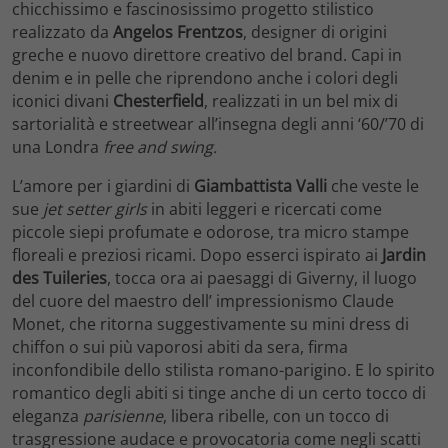
chicchissimo e fascinosissimo progetto stilistico
realizzato da
Angelos Frentzos
, designer di origini
greche e nuovo direttore creativo del brand. Capi in
denim e in pelle che riprendono anche i colori degli
iconici divani
Chesterfield
, realizzati in un bel mix di
sartorialità e streetwear all’insegna degli anni ‘60/’70 di
una Londra
free and swing.
L’amore per i giardini di
Giambattista Valli
che veste le
sue
jet setter girls
in abiti leggeri e ricercati come
piccole siepi profumate e odorose, tra micro stampe
floreali e preziosi ricami. Dopo esserci ispirato ai
Jardin
des Tuileries
, tocca ora ai paesaggi di Giverny, il luogo
del cuore del maestro dell’ impressionismo Claude
Monet, che ritorna suggestivamente su mini dress di
chiffon o sui più vaporosi abiti da sera, firma
inconfondibile dello stilista romano-parigino. E lo spirito
romantico degli abiti si tinge anche di un certo tocco di
eleganza
parisienne
, libera ribelle, con un tocco di
trasgressione audace e provocatoria come negli scatti