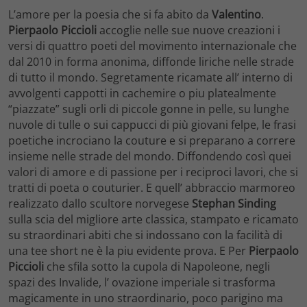
L’amore per la poesia che si fa abito da
Valentino
.
Pierpaolo Piccioli
accoglie nelle sue nuove creazioni i
versi di quattro poeti del movimento internazionale che
dal 2010 in forma anonima, diffonde liriche nelle strade
di tutto il mondo. Segretamente ricamate all’ interno di
avvolgenti cappotti in cachemire o piu platealmente
“piazzate” sugli orli di piccole gonne in pelle, su lunghe
nuvole di tulle o sui cappucci di più giovani felpe, le frasi
poetiche incrociano la couture e si preparano a correre
insieme nelle strade del mondo. Diffondendo così quei
valori di amore e di passione per i reciproci lavori, che si
tratti di poeta o couturier. E quell’ abbraccio marmoreo
realizzato dallo scultore norvegese
Stephan Sinding
sulla scia del migliore arte classica, stampato e ricamato
su straordinari abiti che si indossano con la facilità di
una tee short ne è la piu evidente prova. E Per
Pierpaolo
Piccioli
che sfila sotto la cupola di Napoleone, negli
spazi des Invalide, l’ ovazione imperiale si trasforma
magicamente in uno straordinario, poco parigino ma