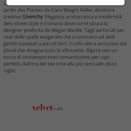
La passerella tunnel chilometrica e dark allestita al
Jardin des Plantes da Clare Waight Keller, direttore
creativo
Givenchy
. Eleganza aristocratica e modernità
delo street style è il binario dove corre sicura la
designer preferita da Megan Markle. Tagli sartoriali per
coat dalle spalle esagerate che si uniscono ad abiti
gentili stampati a piccoli fiori, il collo alto e arricciato dal
plissè che disegna tutta la silhouette. Rigore con un
tocco di contemporaneo romanticismo per capi
perfetti, dall’ora del
tea time
alla più sensuale
disco
night
.