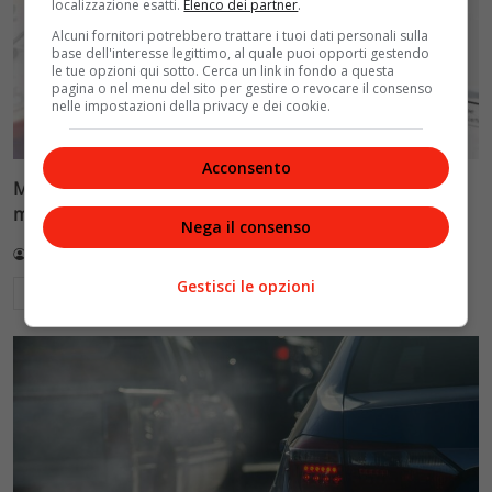
localizzazione esatti.
Elenco dei partner
.
Alcuni fornitori potrebbero trattare i tuoi dati personali sulla
base dell'interesse legittimo, al quale puoi opporti gestendo
le tue opzioni qui sotto. Cerca un link in fondo a questa
pagina o nel menu del sito per gestire o revocare il consenso
nelle impostazioni della privacy e dei cookie.
Acconsento
Maxi sconto sulle bollette, così paghi oltre 1200 euro in
meno l’anno: cosa fare
Nega il consenso
Ilaria Losapio
4 Novembre 2025
Gestisci le opzioni
Leggi di più