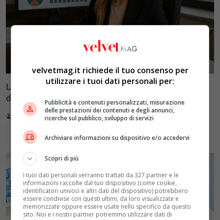
velvetmag.it richiede il tuo consenso per
utilizzare i tuoi dati personali per:
La Fenice di Chiara Ferragni: come ha evitato il crollo
dimezzando i costi
Pubblicità e contenuti personalizzati, misurazione
delle prestazioni dei contenuti e degli annunci,
Redazione VelvetMAG
3 Luglio 2026
ricerche sul pubblico, sviluppo di servizi
Leggi di più
Archiviare informazioni su dispositivo e/o accedervi
Scopri di più
I tuoi dati personali verranno trattati da 327 partner e le
informazioni raccolte dal tuo dispositivo (come cookie,
identificatori univoci e altri dati del dispositivo) potrebbero
essere condivise con questi ultimi, da loro visualizzate e
memorizzate oppure essere usate nello specifico da questo
sito. Noi e i nostri partner potremmo utilizzare dati di