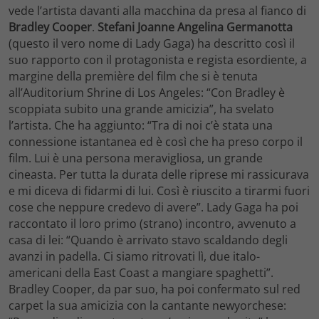
vede l’artista davanti alla macchina da presa al fianco di
Bradley Cooper
.
Stefani Joanne Angelina Germanotta
(questo il vero nome di Lady Gaga) ha descritto così il
suo rapporto con il protagonista e regista esordiente, a
margine della première del film che si è tenuta
all’Auditorium Shrine di Los Angeles: “Con Bradley è
scoppiata subito una grande amicizia”, ha svelato
l’artista. Che ha aggiunto: “Tra di noi c’è stata una
connessione istantanea ed è così che ha preso corpo il
film. Lui è una persona meravigliosa, un grande
cineasta. Per tutta la durata delle riprese mi rassicurava
e mi diceva di fidarmi di lui. Così è riuscito a tirarmi fuori
cose che neppure credevo di avere”. Lady Gaga ha poi
raccontato il loro primo (strano) incontro, avvenuto a
casa di lei: “Quando è arrivato stavo scaldando degli
avanzi in padella. Ci siamo ritrovati lì, due italo-
americani della East Coast a mangiare spaghetti”.
Bradley Cooper, da par suo, ha poi confermato sul red
carpet la sua amicizia con la cantante newyorchese: