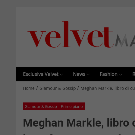
Esclusiva Velvet
News
Fashion
R
/
/
Home
Glamour & Gossip
Meghan Markle, libro di cu
Glamour & Gossip
Primo piano
Meghan Markle, libro 