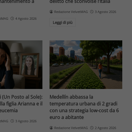
 mantenimento a
delitto che sconvolse l’Italia
Redazione VelvetMAG
3 Agosto 2026
etMAG
4 Agosto 2026
Leggi di più
 (Un Posto al Sole):
Medellín abbassa la
la figlia Arianna e il
temperatura urbana di 2 gradi
leucemia
con una strategia low-cost da 6
euro a abitante
etMAG
3 Agosto 2026
Redazione VelvetMAG
2 Agosto 2026