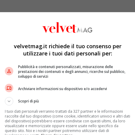
ssa di Sussex, è la madrina e promotrice di un libro di
book
, che raccoglie i piatti e le storie delle donne
17 colpì la Grenfell Tower di Londra. Si tratta del primo
 persona da Meghan Markle da quando è ufficialmente
a cucina significa molto per Meghan Markle e il Principe
velvetmag.it richiede il tuo consenso per
l pollo quando lui le ha chiesto di sposarlo.
utilizzare i tuoi dati personali per:
ex è stato presentato pochi giorni fa in occasione di
Pubblicità e contenuti personalizzati, misurazione delle
esenza del marito Harry e della madre di lei
Doria
prestazioni dei contenuti e degli annunci, ricerche sul pubblico,
pportare la figlia. All’evento, alcune donne della
Hubb
sviluppo di servizi
a propria comunità locale alcuni dei piatti contenuti
ella Grenfeel Tower saranno destinati i proventi delle
Archiviare informazioni su dispositivo e/o accedervi
Community Kitchen possa avere ulteriori fondi per
Scopri di più
 sua introduzione del libro, ha scritto: “Ho subito
un luogo dove le donne possono ridere, piangere,
I tuoi dati personali verranno trattati da 327 partner e le informazioni
 diverse identità culturali sotto un tetto comune. È un
raccolte dal tuo dispositivo (come cookie, identificatori univoci e altri dati
del dispositivo) potrebbero essere condivise con questi ultimi, da loro
rma più semplice, quell’universale necessità di
visualizzate e memorizzate oppure essere usate nello specifico da
zione di questo. È una cosa che tutti hanno provato”.
questo sito. Noi e i nostri partner potremmo utilizzare dati di