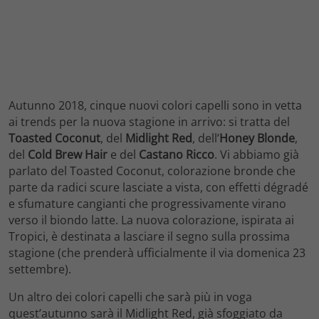
Autunno 2018, cinque nuovi colori capelli sono in vetta
ai trends per la nuova stagione in arrivo: si tratta del
Toasted Coconut
, del
Midlight Red
, dell’
Honey Blonde
,
del
Cold Brew Hair
e del
Castano Ricco
. Vi abbiamo già
parlato del Toasted Coconut, colorazione bronde che
parte da radici scure lasciate a vista, con effetti dégradé
e sfumature cangianti che progressivamente virano
verso il biondo latte. La nuova colorazione, ispirata ai
Tropici, è destinata a lasciare il segno sulla prossima
stagione (che prenderà ufficialmente il via domenica 23
settembre).
Un altro dei colori capelli che sarà più in voga
quest’autunno sarà il Midlight Red, già sfoggiato da