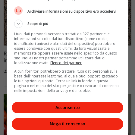
Archiviare informazioni su dispositivo e/o accedervi
Scopri di più
I tuoi dati personali verranno trattati da 327 partner e le
informazioni raccolte dal tuo dispositivo (come cookie,
identificatori univoci e altri dati del dispositivo) potrebbero
essere condivise con questi ultimi, da loro visualizzate e
Ragazza di 16 anni salvata dal Bambino Gesù:
memorizzate oppure essere usate nello specifico da questo
sito. Noi e i nostri partner potremmo utilizzare dati di
intervento record per cisti ovarica di 7 chili
localizzazione esatti.
Elenco dei partner
.
Alcuni fornitori potrebbero trattare i tuoi dati personali sulla
Redazione VelvetMAG
3 Agosto 2026
base dell'interesse legittimo, al quale puoi opporti gestendo
le tue opzioni qui sotto. Cerca un link in fondo a questa
Leggi di più
pagina o nel menu del sito per gestire o revocare il consenso
nelle impostazioni della privacy e dei cookie.
Acconsento
Nega il consenso