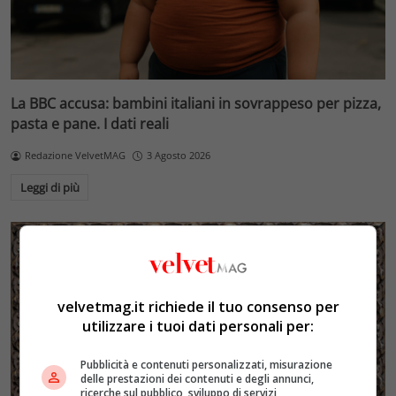
La BBC accusa: bambini italiani in sovrappeso per pizza,
pasta e pane. I dati reali
Redazione VelvetMAG
3 Agosto 2026
Leggi di più
velvetmag.it richiede il tuo consenso per
utilizzare i tuoi dati personali per:
Pubblicità e contenuti personalizzati, misurazione
delle prestazioni dei contenuti e degli annunci,
ricerche sul pubblico, sviluppo di servizi