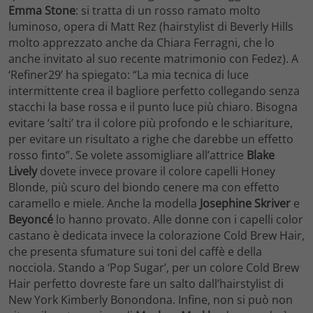
Emma Stone
: si tratta di un rosso ramato molto
luminoso, opera di Matt Rez (hairstylist di Beverly Hills
molto apprezzato anche da Chiara Ferragni, che lo
anche invitato al suo recente matrimonio con Fedez). A
‘Refiner29’ ha spiegato: “La mia tecnica di luce
intermittente crea il bagliore perfetto collegando senza
stacchi la base rossa e il punto luce più chiaro. Bisogna
evitare ‘salti’ tra il colore più profondo e le schiariture,
per evitare un risultato a righe che darebbe un effetto
rosso finto”. Se volete assomigliare all’attrice
Blake
Lively
dovete invece provare il colore capelli Honey
Blonde, più scuro del biondo cenere ma con effetto
caramello e miele. Anche la modella
Josephine Skriver
e
Beyoncé
lo hanno provato. Alle donne con i capelli color
castano è dedicata invece la colorazione Cold Brew Hair,
che presenta sfumature sui toni del caffè e della
nocciola. Stando a ‘Pop Sugar’, per un colore Cold Brew
Hair perfetto dovreste fare un salto dall’hairstylist di
New York Kimberly Bonondona. Infine, non si può non