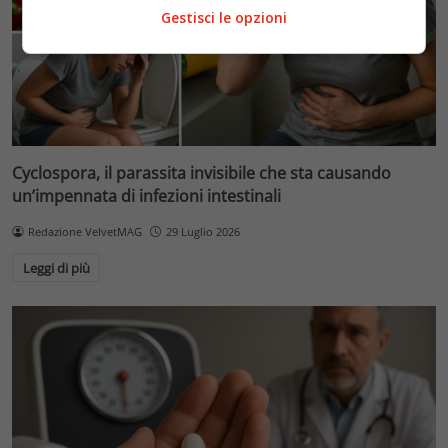
Gestisci le opzioni
Cyclospora, il parassita invisibile che sta causando
un’impennata di infezioni intestinali
Redazione VelvetMAG
29 Luglio 2026
Leggi di più