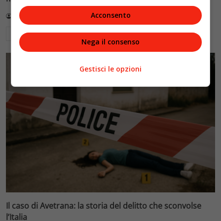
Acconsento
Redazione VelvetMAG
4 Agosto 2026
Leggi di più
Nega il consenso
Gestisci le opzioni
Il caso di Avetrana: la storia del delitto che sconvolse
l’Italia