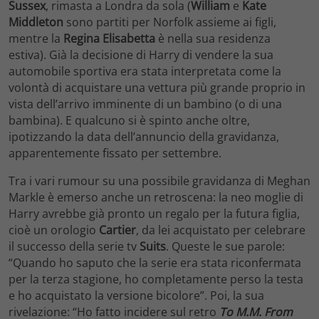
Sussex
, rimasta a Londra da sola (
William
e
Kate
Middleton
sono partiti per Norfolk assieme ai figli,
mentre la
Regina Elisabetta
è nella sua residenza
estiva). Già la decisione di Harry di vendere la sua
automobile sportiva era stata interpretata come la
volontà di acquistare una vettura più grande proprio in
vista dell’arrivo imminente di un bambino (o di una
bambina). E qualcuno si è spinto anche oltre,
ipotizzando la data dell’annuncio della gravidanza,
apparentemente fissato per settembre.
Tra i vari rumour su una possibile gravidanza di Meghan
Markle è emerso anche un retroscena: la neo moglie di
Harry avrebbe già pronto un regalo per la futura figlia,
cioè un orologio
Cartier
, da lei acquistato per celebrare
il successo della serie tv
Suits
. Queste le sue parole:
“Quando ho saputo che la serie era stata riconfermata
per la terza stagione, ho completamente perso la testa
e ho acquistato la versione bicolore”. Poi, la sua
rivelazione: “Ho fatto incidere sul retro
To M.M. From