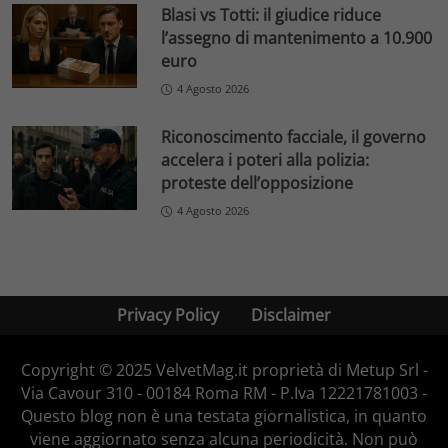
Blasi vs Totti: il giudice riduce
l’assegno di mantenimento a 10.900
euro
4 Agosto 2026
Riconoscimento facciale, il governo
accelera i poteri alla polizia:
proteste dell’opposizione
4 Agosto 2026
Privacy Policy
Disclaimer
Copyright © 2025 VelvetMag.it proprietà di Metup Srl -
Via Cavour 310 - 00184 Roma RM - P.Iva 12221781003 -
Questo blog non è una testata giornalistica, in quanto
viene aggiornato senza alcuna periodicità. Non può