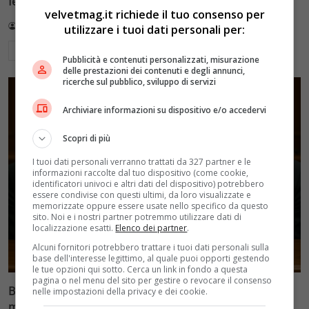
fermano a Budapest
velvetmag.it richiede il tuo consenso per
Redazione VelvetMAG
5 Agosto 2026
utilizzare i tuoi dati personali per:
Leggi di più
Pubblicità e contenuti personalizzati, misurazione
delle prestazioni dei contenuti e degli annunci,
ricerche sul pubblico, sviluppo di servizi
Archiviare informazioni su dispositivo e/o accedervi
Scopri di più
I tuoi dati personali verranno trattati da 327 partner e le
informazioni raccolte dal tuo dispositivo (come cookie,
identificatori univoci e altri dati del dispositivo) potrebbero
essere condivise con questi ultimi, da loro visualizzate e
memorizzate oppure essere usate nello specifico da questo
sito. Noi e i nostri partner potremmo utilizzare dati di
localizzazione esatti.
Elenco dei partner
.
Alcuni fornitori potrebbero trattare i tuoi dati personali sulla
base dell'interesse legittimo, al quale puoi opporti gestendo
le tue opzioni qui sotto. Cerca un link in fondo a questa
pagina o nel menu del sito per gestire o revocare il consenso
Blasi vs Totti: il giudice riduce l’assegno di
nelle impostazioni della privacy e dei cookie.
mantenimento a 10.900 euro