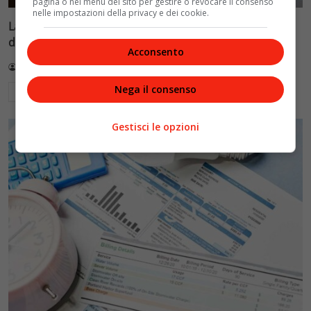
pagina o nel menu del sito per gestire o revocare il consenso
nelle impostazioni della privacy e dei cookie.
La Fenice di Chiara Ferragni: come ha evitato il crollo
dimezzando i costi
Acconsento
Redazione VelvetMAG
3 Luglio 2026
Nega il consenso
Leggi di più
Gestisci le opzioni