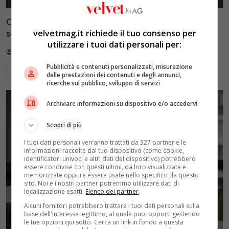
Cronaca e società: il disagio giovanile amplificato dai
velvetmag.it richiede il tuo consenso per
social, quando il dramma diventa show
utilizzare i tuoi dati personali per:
Redazione VelvetMAG
5 Luglio 2026
Pubblicità e contenuti personalizzati, misurazione
Leggi di più
delle prestazioni dei contenuti e degli annunci,
ricerche sul pubblico, sviluppo di servizi
Archiviare informazioni su dispositivo e/o accedervi
Scopri di più
I tuoi dati personali verranno trattati da 327 partner e le
informazioni raccolte dal tuo dispositivo (come cookie,
identificatori univoci e altri dati del dispositivo) potrebbero
essere condivise con questi ultimi, da loro visualizzate e
memorizzate oppure essere usate nello specifico da questo
sito. Noi e i nostri partner potremmo utilizzare dati di
localizzazione esatti.
Elenco dei partner
.
Alcuni fornitori potrebbero trattare i tuoi dati personali sulla
base dell'interesse legittimo, al quale puoi opporti gestendo
le tue opzioni qui sotto. Cerca un link in fondo a questa