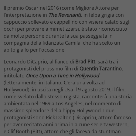
Il premio Oscar nel 2016 (come Migliore Attore per
l’interpretazione in
The Revenant
), in felpa grigia con
cappuccio sollevato e cappellino con visiera calato sugli
occhi per provare a mimetizzarsi, è stato riconosciuto
da molte persone durante la sua passeggiata in
compagnia della fidanzata Camila, che ha scelto un
abito giallo per l’occasione.
Leonardo DiCaprio, al fianco di
Brad Pitt
, sarà tra i
protagonisti del prossimo film di
Quentin Tarantino
,
intitolato
Once Upon a Time in Hollywood
(letteralmente, in italiano, C’era una volta ad
Hollywood), in uscita negli Usa il 9 agosto 2019. Il film,
come svelato dallo stesso regista, racconterà una storia
ambientata nel 1969 a Los Angeles, nel momento di
massimo splendore della hippy Hollywood. I due
protagonisti sono Rick Dalton (DiCaprio), attore famoso
per aver recitato anni prima in alcune serie tv western,
e Clif Booth (Pitt), attore che gli faceva da stuntman.