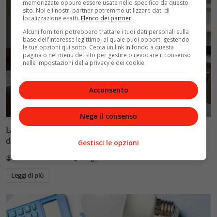
memorizzate oppure essere usate nello specifico da questo
sito. Noi e i nostri partner potremmo utilizzare dati di
localizzazione esatti.
Elenco dei partner
.
Alcuni fornitori potrebbero trattare i tuoi dati personali sulla
base dell'interesse legittimo, al quale puoi opporti gestendo
le tue opzioni qui sotto. Cerca un link in fondo a questa
pagina o nel menu del sito per gestire o revocare il consenso
nelle impostazioni della privacy e dei cookie.
Acconsento
Nega il consenso
La Fenice di Chiara Ferragni: come ha evitato il crollo
dimezzando i costi
Gestisci le opzioni
Redazione VelvetMAG
3 Luglio 2026
Leggi di più