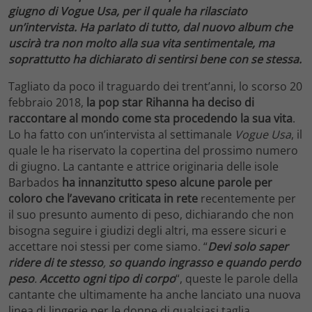
giugno di Vogue Usa, per il quale ha rilasciato
un’intervista. Ha parlato di tutto, dal nuovo album che
uscirà tra non molto alla sua vita sentimentale, ma
soprattutto ha dichiarato di sentirsi bene con se stessa.
Tagliato da poco il traguardo dei trent’anni, lo scorso 20
febbraio 2018,
la pop star Rihanna ha deciso di
raccontare al mondo come sta procedendo la sua vita
.
Lo ha fatto con un’intervista al settimanale
Vogue Usa
, il
quale le ha riservato la copertina del prossimo numero
di giugno. La cantante e attrice originaria delle isole
Barbados
ha innanzitutto speso alcune parole per
coloro che l’avevano criticata in rete
recentemente per
il suo presunto aumento di peso, dichiarando che non
bisogna seguire i giudizi degli altri, ma essere sicuri e
accettare noi stessi per come siamo. “
Devi solo saper
ridere di te stesso
,
so quando ingrasso e quando perdo
peso
.
Accetto ogni tipo di corpo
“, queste le parole della
cantante che ultimamente ha anche lanciato una nuova
linea di lingerie per le donne di qualsiasi taglia.