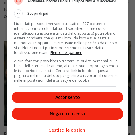
Archiviare informazioni su dispositivo e/o accedervi
mantenimento figli a 10.900 euro mensili nel caso Totti-
Blasi, respingendo la richiesta di 20mila euro della
Scopri di più
conduttrice.
I tuoi dati personali verranno trattati da 327 partner e le
informazioni raccolte dal tuo dispositivo (come cookie,
Leggi di più
identificatori univoci e altri dati del dispositivo) potrebbero
essere condivise con questi ultimi, da loro visualizzate e
memorizzate oppure essere usate nello specifico da questo
sito. Noi e i nostri partner potremmo utilizzare dati di
localizzazione esatti.
Elenco dei partner
.
Alcuni fornitori potrebbero trattare i tuoi dati personali sulla
base dell'interesse legittimo, al quale puoi opporti gestendo
le tue opzioni qui sotto. Cerca un link in fondo a questa
pagina o nel menu del sito per gestire o revocare il consenso
nelle impostazioni della privacy e dei cookie.
Acconsento
Nega il consenso
Politica
Gestisci le opzioni
Riconoscimento facciale, il governo accelera i poteri alla