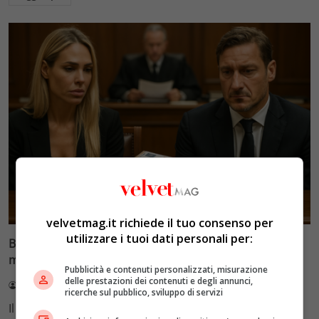
Glamour & Gossip
velvetmag.it richiede il tuo consenso per
utilizzare i tuoi dati personali per:
Blasi vs Totti: il giudice riduce l’assegno di
mantenimento a 10.900 euro
Pubblicità e contenuti personalizzati, misurazione
delle prestazioni dei contenuti e degli annunci,
Redazione VelvetMAG
4 Agosto 2026
ricerche sul pubblico, sviluppo di servizi
Il Tribunale di Roma ha fissato l'assegno di