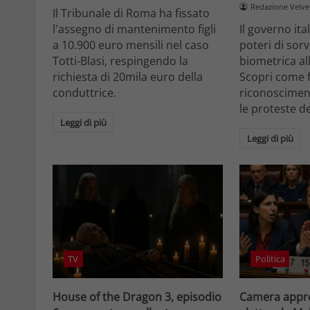
Redazione Velv
Il Tribunale di Roma ha fissato
l'assegno di mantenimento figli
Il governo it
a 10.900 euro mensili nel caso
poteri di sor
Totti-Blasi, respingendo la
biometrica all
richiesta di 20mila euro della
Scopri come f
conduttrice.
riconosciment
le proteste d
Leggi di più
Leggi di più
TV
Politica
House of the Dragon 3, episodio
Camera appro