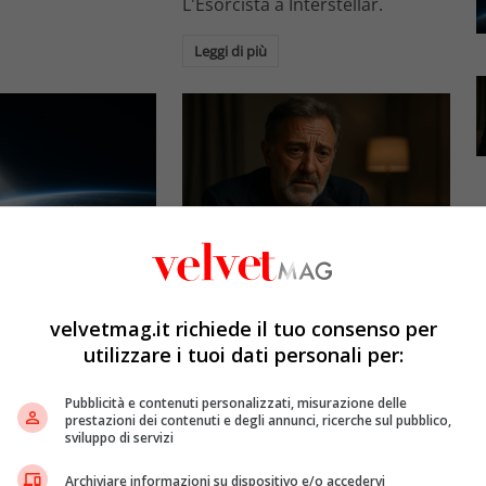
L'Esorcista a Interstellar.
Leggi di più
Esclusiva Velvet
l: gli specchi
Luca Barbareschi si racconta:
promettono il sole
amori travolgenti,
velvetmag.it richiede il tuo consenso per
5mila dollari l’ora)
autodistruzione e il difficile
utilizzare i tuoi dati personali per:
rapporto con la paternità
etMAG
4 Agosto 2026
Pubblicità e contenuti personalizzati, misurazione delle
Redazione VelvetMAG
4 Agosto 2026
prestazioni dei contenuti e degli annunci, ricerche sul pubblico,
bitali spaziali
sviluppo di servizi
 riflettere la luce
Luca Barbareschi si racconta a
spazio per
70 anni in un'intervista intima:
Archiviare informazioni su dispositivo e/o accedervi