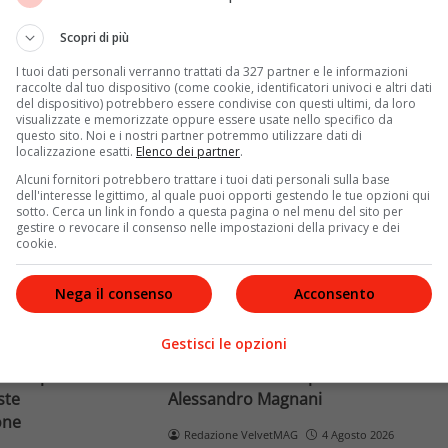
Terra dopo il
rivela otto relazioni
opri come funziona
contemporanee, tre ricoveri
Scopri di più
e implicaz
ospedalieri e il suo difficile
I tuoi dati personali verranno trattati da 327 partner e le informazioni
rapporto con la paternità
raccolte dal tuo dispositivo (come cookie, identificatori univoci e altri dati
del dispositivo) potrebbero essere condivise con questi ultimi, da loro
visualizzate e memorizzate oppure essere usate nello specifico da
Leggi di più
questo sito. Noi e i nostri partner potremmo utilizzare dati di
localizzazione esatti.
Elenco dei partner
.
Alcuni fornitori potrebbero trattare i tuoi dati personali sulla base
dell'interesse legittimo, al quale puoi opporti gestendo le tue opzioni qui
sotto. Cerca un link in fondo a questa pagina o nel menu del sito per
gestire o revocare il consenso nelle impostazioni della privacy e dei
cookie.
Nega il consenso
Acconsento
News
Gestisci le opzioni
o facciale, il
Paolo Belli, tragico incidente in
ra i poteri alla
bicicletta: morto il pedone
ste
Alessandro Magnani
one
Redazione VelvetMAG
4 Agosto 2026