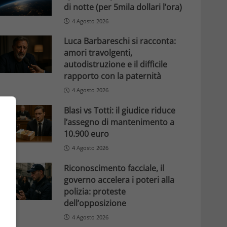
di notte (per 5mila dollari l’ora)
4 Agosto 2026
Luca Barbareschi si racconta:
amori travolgenti,
autodistruzione e il difficile
rapporto con la paternità
4 Agosto 2026
Blasi vs Totti: il giudice riduce
l’assegno di mantenimento a
10.900 euro
4 Agosto 2026
Riconoscimento facciale, il
governo accelera i poteri alla
polizia: proteste
dell’opposizione
4 Agosto 2026