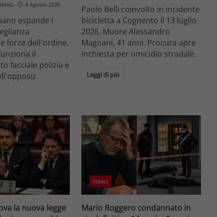
etMAG
4 Agosto 2026
Paolo Belli coinvolto in incidente
aliano espande i
bicicletta a Cognento il 13 luglio
veglianza
2026. Muore Alessandro
e forze dell'ordine.
Magnani, 41 anni. Procura apre
unziona il
inchiesta per omicidio stradale.
o facciale polizia e
Leggi di più
ell'opposiz
News
va la nuova legge
Mario Roggero condannato in