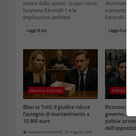
solare dallo spazio. Scopri come
illuminare la 
funziona Eärendil-1 e le
tramonto. Sc
implicazioni ambient
Eärendil-1 e l
Leggi di più
Leggi di più
Glamour & Gossip
Politica
Blasi vs Totti: il giudice riduce
Riconosciment
l’assegno di mantenimento a
governo accele
10.900 euro
polizia: prote
dell’opposizi
Redazione VelvetMAG
4 Agosto 2026