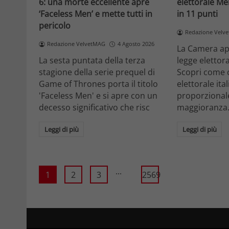
6: una morte eccellente apre
elettorale Me
‘Faceless Men’ e mette tutti in
in 11 punti
pericolo
Redazione Velv
Redazione VelvetMAG
4 Agosto 2026
La Camera ap
La sesta puntata della terza
legge elettora
stagione della serie prequel di
Scopri come 
Game of Thrones porta il titolo
elettorale ita
'Faceless Men' e si apre con un
proporzionale
decesso significativo che risc
maggioranza
Leggi di più
Leggi di più
...
1
2
3
2569