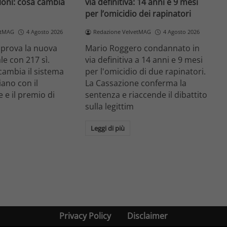
loni: cosa cambia
via definitiva: 14 anni e 9 mesi
per l’omicidio dei rapinatori
etMAG
4 Agosto 2026
Redazione VelvetMAG
4 Agosto 2026
prova la nuova
Mario Roggero condannato in
le con 217 sì.
via definitiva a 14 anni e 9 mesi
cambia il sistema
per l'omicidio di due rapinatori.
liano con il
La Cassazione conferma la
 e il premio di
sentenza e riaccende il dibattito
.
sulla legittim
Leggi di più
Privacy Policy
Disclaimer