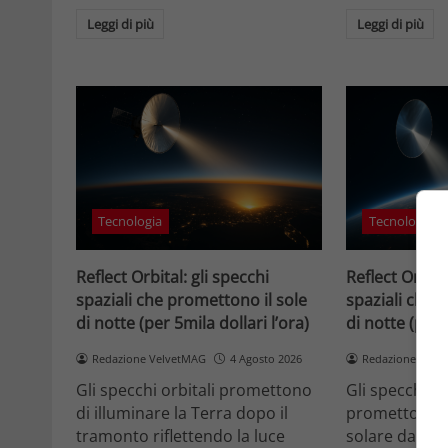
Leggi di più
Leggi di più
Tecnologia
Tecnologia
Reflect Orbital: gli specchi
Reflect Orbita
spaziali che promettono il sole
spaziali che 
di notte (per 5mila dollari l’ora)
di notte (per 
Redazione VelvetMAG
4 Agosto 2026
Redazione Velv
Gli specchi orbitali promettono
Gli specchi or
di illuminare la Terra dopo il
promettono di
tramonto riflettendo la luce
solare dallo 