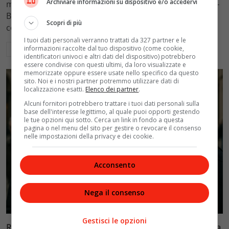
Archiviare informazioni su dispositivo e/o accedervi
mantenimento figli a 10.900 euro mensili nel caso Totti-
Blasi, respingendo la richiesta di 20mila euro della
Scopri di più
conduttrice.
I tuoi dati personali verranno trattati da 327 partner e le
informazioni raccolte dal tuo dispositivo (come cookie,
Leggi di più
identificatori univoci e altri dati del dispositivo) potrebbero
essere condivise con questi ultimi, da loro visualizzate e
memorizzate oppure essere usate nello specifico da questo
sito. Noi e i nostri partner potremmo utilizzare dati di
localizzazione esatti.
Elenco dei partner
.
Alcuni fornitori potrebbero trattare i tuoi dati personali sulla
base dell'interesse legittimo, al quale puoi opporti gestendo
le tue opzioni qui sotto. Cerca un link in fondo a questa
pagina o nel menu del sito per gestire o revocare il consenso
nelle impostazioni della privacy e dei cookie.
Acconsento
Nega il consenso
Politica
Gestisci le opzioni
Riconoscimento facciale, il governo accelera i poteri alla