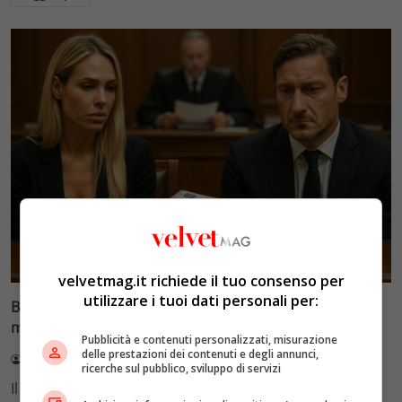
Glamour & Gossip
velvetmag.it richiede il tuo consenso per
utilizzare i tuoi dati personali per:
Blasi vs Totti: il giudice riduce l’assegno di
mantenimento a 10.900 euro
Pubblicità e contenuti personalizzati, misurazione
delle prestazioni dei contenuti e degli annunci,
Redazione VelvetMAG
4 Agosto 2026
ricerche sul pubblico, sviluppo di servizi
Il Tribunale di Roma ha fissato l'assegno di