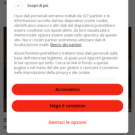
ospedalieri e il suo difficile rapporto con la paternità
Scopri di più
Leggi di più
I tuoi dati personali verranno trattati da 327 partner e le
informazioni raccolte dal tuo dispositivo (come cookie,
identificatori univoci e altri dati del dispositivo) potrebbero
essere condivise con questi ultimi, da loro visualizzate e
memorizzate oppure essere usate nello specifico da questo
sito. Noi e i nostri partner potremmo utilizzare dati di
localizzazione esatti.
Elenco dei partner
.
Alcuni fornitori potrebbero trattare i tuoi dati personali sulla
base dell'interesse legittimo, al quale puoi opporti gestendo
le tue opzioni qui sotto. Cerca un link in fondo a questa
pagina o nel menu del sito per gestire o revocare il consenso
nelle impostazioni della privacy e dei cookie.
Acconsento
Glamour & Gossip
Nega il consenso
Blasi vs Totti: il giudice riduce l’assegno di
Gestisci le opzioni
mantenimento a 10.900 euro