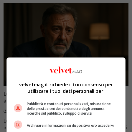
Esclusiva Velvet
velvetmag.it richiede il tuo consenso per
utilizzare i tuoi dati personali per:
Luca Barbareschi si racconta: amori travolgenti,
autodistruzione e il difficile rapporto con la paternità
Pubblicità e contenuti personalizzati, misurazione
delle prestazioni dei contenuti e degli annunci,
Redazione VelvetMAG
4 Agosto 2026
ricerche sul pubblico, sviluppo di servizi
Luca Barbareschi si racconta a 70 anni in un'intervista
Archiviare informazioni su dispositivo e/o accedervi
intima: rivela otto relazioni contemporanee, tre ricoveri