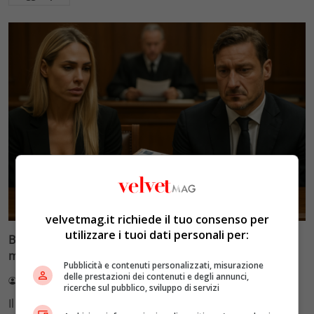
Glamour & Gossip
velvetmag.it richiede il tuo consenso per
utilizzare i tuoi dati personali per:
Blasi vs Totti: il giudice riduce l’assegno di
mantenimento a 10.900 euro
Pubblicità e contenuti personalizzati, misurazione
delle prestazioni dei contenuti e degli annunci,
Redazione VelvetMAG
4 Agosto 2026
ricerche sul pubblico, sviluppo di servizi
Il Tribunale di Roma ha fissato l'assegno di