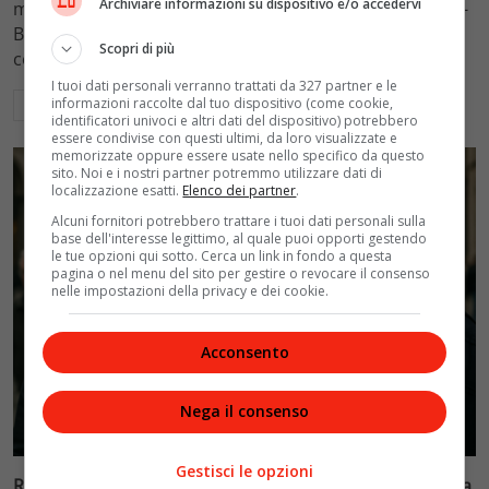
Archiviare informazioni su dispositivo e/o accedervi
mantenimento figli a 10.900 euro mensili nel caso Totti-
Blasi, respingendo la richiesta di 20mila euro della
Scopri di più
conduttrice.
I tuoi dati personali verranno trattati da 327 partner e le
informazioni raccolte dal tuo dispositivo (come cookie,
Leggi di più
identificatori univoci e altri dati del dispositivo) potrebbero
essere condivise con questi ultimi, da loro visualizzate e
memorizzate oppure essere usate nello specifico da questo
sito. Noi e i nostri partner potremmo utilizzare dati di
localizzazione esatti.
Elenco dei partner
.
Alcuni fornitori potrebbero trattare i tuoi dati personali sulla
base dell'interesse legittimo, al quale puoi opporti gestendo
le tue opzioni qui sotto. Cerca un link in fondo a questa
pagina o nel menu del sito per gestire o revocare il consenso
nelle impostazioni della privacy e dei cookie.
Acconsento
Nega il consenso
Politica
Gestisci le opzioni
Riconoscimento facciale, il governo accelera i poteri alla