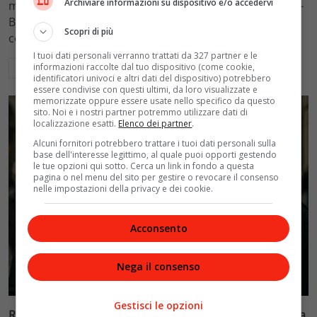
Archiviare informazioni su dispositivo e/o accedervi
mantenimento figli a 10.900 euro mensili nel caso Totti-
Blasi, respingendo la richiesta di 20mila euro della
Scopri di più
conduttrice.
I tuoi dati personali verranno trattati da 327 partner e le
informazioni raccolte dal tuo dispositivo (come cookie,
Leggi di più
identificatori univoci e altri dati del dispositivo) potrebbero
essere condivise con questi ultimi, da loro visualizzate e
memorizzate oppure essere usate nello specifico da questo
sito. Noi e i nostri partner potremmo utilizzare dati di
localizzazione esatti.
Elenco dei partner
.
Alcuni fornitori potrebbero trattare i tuoi dati personali sulla
base dell'interesse legittimo, al quale puoi opporti gestendo
le tue opzioni qui sotto. Cerca un link in fondo a questa
pagina o nel menu del sito per gestire o revocare il consenso
nelle impostazioni della privacy e dei cookie.
Acconsento
Nega il consenso
Politica
Gestisci le opzioni
Riconoscimento facciale, il governo accelera i poteri alla