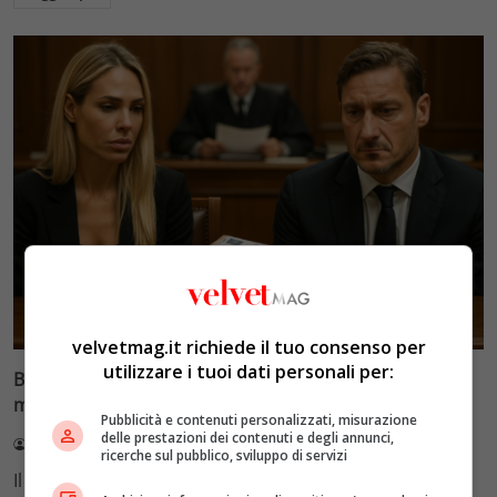
Glamour & Gossip
velvetmag.it richiede il tuo consenso per
utilizzare i tuoi dati personali per:
Blasi vs Totti: il giudice riduce l’assegno di
mantenimento a 10.900 euro
Pubblicità e contenuti personalizzati, misurazione
delle prestazioni dei contenuti e degli annunci,
Redazione VelvetMAG
4 Agosto 2026
ricerche sul pubblico, sviluppo di servizi
Il Tribunale di Roma ha fissato l'assegno di