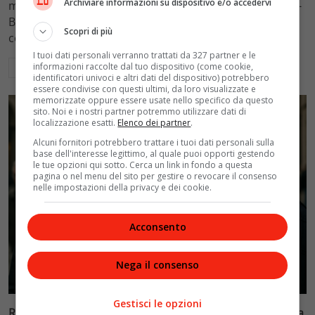
Archiviare informazioni su dispositivo e/o accedervi
mantenimento figli a 10.900 euro mensili nel caso Totti-
Blasi, respingendo la richiesta di 20mila euro della
Scopri di più
conduttrice.
I tuoi dati personali verranno trattati da 327 partner e le
informazioni raccolte dal tuo dispositivo (come cookie,
Leggi di più
identificatori univoci e altri dati del dispositivo) potrebbero
essere condivise con questi ultimi, da loro visualizzate e
memorizzate oppure essere usate nello specifico da questo
sito. Noi e i nostri partner potremmo utilizzare dati di
localizzazione esatti.
Elenco dei partner
.
Alcuni fornitori potrebbero trattare i tuoi dati personali sulla
base dell'interesse legittimo, al quale puoi opporti gestendo
le tue opzioni qui sotto. Cerca un link in fondo a questa
pagina o nel menu del sito per gestire o revocare il consenso
nelle impostazioni della privacy e dei cookie.
Acconsento
Nega il consenso
Politica
Gestisci le opzioni
Riconoscimento facciale, il governo accelera i poteri alla