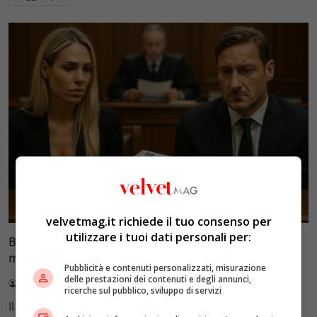
Glamour & Gossip
velvetmag.it richiede il tuo consenso per
utilizzare i tuoi dati personali per:
Blasi vs Totti: il giudice riduce l’assegno di
mantenimento a 10.900 euro
Pubblicità e contenuti personalizzati, misurazione
delle prestazioni dei contenuti e degli annunci,
Redazione VelvetMAG
4 Agosto 2026
ricerche sul pubblico, sviluppo di servizi
Il Tribunale di Roma ha fissato l'assegno di