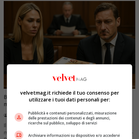
Glamour & Gossip
velvetmag.it richiede il tuo consenso per
Blasi vs Totti: il giudice riduce l’assegno di
utilizzare i tuoi dati personali per:
mantenimento a 10.900 euro
Pubblicità e contenuti personalizzati, misurazione
Redazione VelvetMAG
4 Agosto 2026
delle prestazioni dei contenuti e degli annunci,
ricerche sul pubblico, sviluppo di servizi
Il Tribunale di Roma ha fissato l'assegno di
mantenimento figli a 10.900 euro mensili nel caso Totti-
Archiviare informazioni su dispositivo e/o accedervi