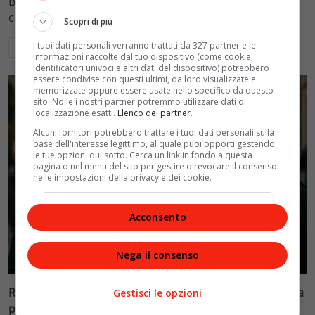
Blasi, respingendo la richiesta di 20mila euro della
conduttrice.
Scopri di più
I tuoi dati personali verranno trattati da 327 partner e le
Leggi di più
informazioni raccolte dal tuo dispositivo (come cookie,
identificatori univoci e altri dati del dispositivo) potrebbero
essere condivise con questi ultimi, da loro visualizzate e
memorizzate oppure essere usate nello specifico da questo
sito. Noi e i nostri partner potremmo utilizzare dati di
localizzazione esatti.
Elenco dei partner
.
Alcuni fornitori potrebbero trattare i tuoi dati personali sulla
base dell'interesse legittimo, al quale puoi opporti gestendo
le tue opzioni qui sotto. Cerca un link in fondo a questa
pagina o nel menu del sito per gestire o revocare il consenso
nelle impostazioni della privacy e dei cookie.
Acconsento
Politica
Nega il consenso
Riconoscimento facciale, il governo accelera i poteri alla
Gestisci le opzioni
polizia: proteste dell’opposizione