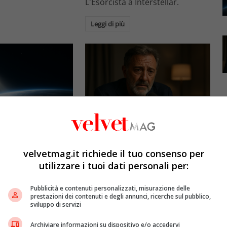
L'Esorcista a Interstellar.
Leggi di più
Esclusiva Velvet
l: gli specchi
Luca Barbareschi si racconta:
promettono il sole
amori travolgenti,
velvetmag.it richiede il tuo consenso per
5mila dollari l’ora)
autodistruzione e il difficile
utilizzare i tuoi dati personali per:
rapporto con la paternità
etMAG
4 Agosto 2026
Pubblicità e contenuti personalizzati, misurazione delle
Redazione VelvetMAG
4 Agosto 2026
prestazioni dei contenuti e degli annunci, ricerche sul pubblico,
bitali spaziali
sviluppo di servizi
 riflettere la luce
Luca Barbareschi si racconta a
spazio per
70 anni in un'intervista intima:
Archiviare informazioni su dispositivo e/o accedervi