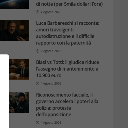
di notte (per 5mila dollari l’ora)
4 Agosto 2026
Luca Barbareschi si racconta:
amori travolgenti,
autodistruzione e il difficile
rapporto con la paternità
4 Agosto 2026
Blasi vs Totti: il giudice riduce
l’assegno di mantenimento a
10.900 euro
4 Agosto 2026
Riconoscimento facciale, il
governo accelera i poteri alla
polizia: proteste
dell’opposizione
4 Agosto 2026