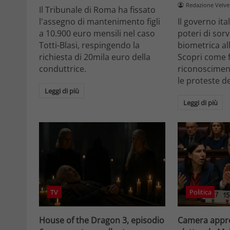
Redazione Velv
Il Tribunale di Roma ha fissato
l'assegno di mantenimento figli
Il governo it
a 10.900 euro mensili nel caso
poteri di sor
Totti-Blasi, respingendo la
biometrica all
richiesta di 20mila euro della
Scopri come f
conduttrice.
riconosciment
le proteste d
Leggi di più
Leggi di più
TV
Politica
House of the Dragon 3, episodio
Camera appro