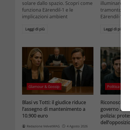
solare dallo spazio. Scopri come
illuminare la 
funziona Eärendil-1 e le
tramonto. Sc
implicazioni ambient
Eärendil-1 e l
Leggi di più
Leggi di più
Glamour & Gossip
Politica
Blasi vs Totti: il giudice riduce
Riconosciment
l’assegno di mantenimento a
governo accele
10.900 euro
polizia: prote
dell’opposizi
Redazione VelvetMAG
4 Agosto 2026