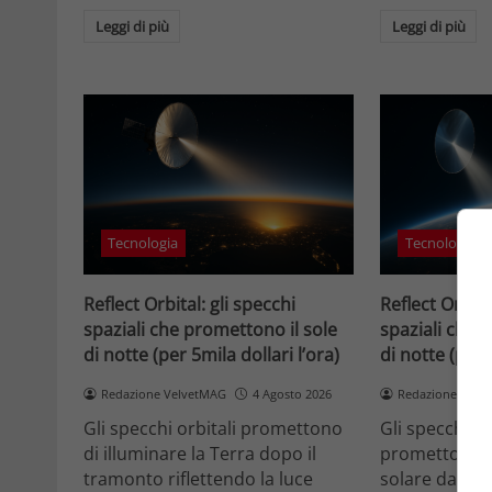
Leggi di più
Leggi di più
Tecnologia
Tecnologia
Reflect Orbital: gli specchi
Reflect Orbita
spaziali che promettono il sole
spaziali che 
di notte (per 5mila dollari l’ora)
di notte (per 
Redazione VelvetMAG
4 Agosto 2026
Redazione Velv
Gli specchi orbitali promettono
Gli specchi or
di illuminare la Terra dopo il
promettono di
tramonto riflettendo la luce
solare dallo 