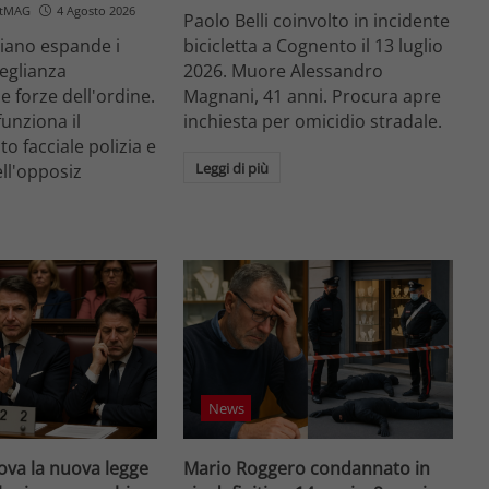
etMAG
4 Agosto 2026
Paolo Belli coinvolto in incidente
aliano espande i
bicicletta a Cognento il 13 luglio
veglianza
2026. Muore Alessandro
e forze dell'ordine.
Magnani, 41 anni. Procura apre
unziona il
inchiesta per omicidio stradale.
o facciale polizia e
Leggi di più
ell'opposiz
News
va la nuova legge
Mario Roggero condannato in