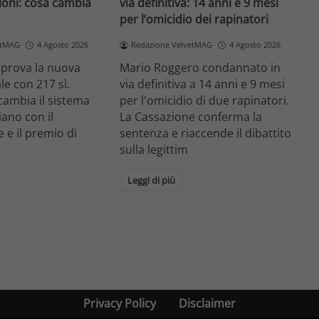
loni: cosa cambia
via definitiva: 14 anni e 9 mesi
per l’omicidio dei rapinatori
etMAG
4 Agosto 2026
Redazione VelvetMAG
4 Agosto 2026
prova la nuova
Mario Roggero condannato in
le con 217 sì.
via definitiva a 14 anni e 9 mesi
cambia il sistema
per l'omicidio di due rapinatori.
liano con il
La Cassazione conferma la
 e il premio di
sentenza e riaccende il dibattito
.
sulla legittim
Leggi di più
Privacy Policy
Disclaimer