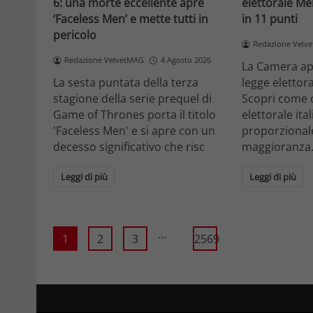
6: una morte eccellente apre
elettorale Me
‘Faceless Men’ e mette tutti in
in 11 punti
pericolo
Redazione Velv
Redazione VelvetMAG
4 Agosto 2026
La Camera ap
La sesta puntata della terza
legge elettora
stagione della serie prequel di
Scopri come 
Game of Thrones porta il titolo
elettorale ita
'Faceless Men' e si apre con un
proporzionale
decesso significativo che risc
maggioranza
Leggi di più
Leggi di più
...
1
2
3
2569