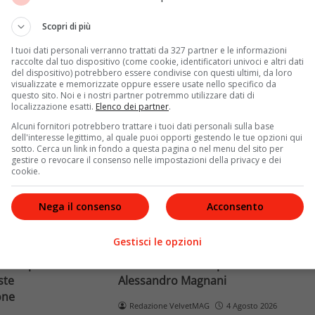
Terra dopo il
rivela otto relazioni
opri come funziona
contemporanee, tre ricoveri
Scopri di più
e implicaz
ospedalieri e il suo difficile
I tuoi dati personali verranno trattati da 327 partner e le informazioni
rapporto con la paternità
raccolte dal tuo dispositivo (come cookie, identificatori univoci e altri dati
del dispositivo) potrebbero essere condivise con questi ultimi, da loro
visualizzate e memorizzate oppure essere usate nello specifico da
Leggi di più
questo sito. Noi e i nostri partner potremmo utilizzare dati di
localizzazione esatti.
Elenco dei partner
.
Alcuni fornitori potrebbero trattare i tuoi dati personali sulla base
dell'interesse legittimo, al quale puoi opporti gestendo le tue opzioni qui
sotto. Cerca un link in fondo a questa pagina o nel menu del sito per
gestire o revocare il consenso nelle impostazioni della privacy e dei
cookie.
Nega il consenso
Acconsento
News
Gestisci le opzioni
o facciale, il
Paolo Belli, tragico incidente in
ra i poteri alla
bicicletta: morto il pedone
ste
Alessandro Magnani
one
Redazione VelvetMAG
4 Agosto 2026