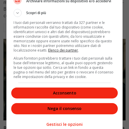
Archiviare informazioni su dispositivo e/o accedervi
mantenimento figli a 10.900 euro mensili nel caso Totti-
Blasi, respingendo la richiesta di 20mila euro della
Scopri di più
conduttrice.
I tuoi dati personali verranno trattati da 327 partner e le
informazioni raccolte dal tuo dispositivo (come cookie,
Leggi di più
identificatori univoci e altri dati del dispositivo) potrebbero
essere condivise con questi ultimi, da loro visualizzate e
memorizzate oppure essere usate nello specifico da questo
sito. Noi e i nostri partner potremmo utilizzare dati di
localizzazione esatti.
Elenco dei partner
.
Alcuni fornitori potrebbero trattare i tuoi dati personali sulla
base dell'interesse legittimo, al quale puoi opporti gestendo
le tue opzioni qui sotto. Cerca un link in fondo a questa
pagina o nel menu del sito per gestire o revocare il consenso
nelle impostazioni della privacy e dei cookie.
Acconsento
Nega il consenso
Politica
Gestisci le opzioni
Riconoscimento facciale, il governo accelera i poteri alla