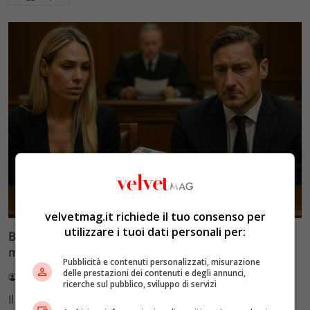
Glamour & Gossip
velvetmag.it richiede il tuo consenso per
utilizzare i tuoi dati personali per:
Blasi vs Totti: il giudice riduce l’assegno di
mantenimento a 10.900 euro
Pubblicità e contenuti personalizzati, misurazione
delle prestazioni dei contenuti e degli annunci,
Redazione VelvetMAG
4 Agosto 2026
ricerche sul pubblico, sviluppo di servizi
Il Tribunale di Roma ha fissato l'assegno di