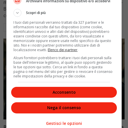
Archiviare informazioni su dispositivo e/o accedervi
mantenimento figli a 10.900 euro mensili nel caso Totti-
Blasi, respingendo la richiesta di 20mila euro della
Scopri di più
conduttrice.
I tuoi dati personali verranno trattati da 327 partner e le
informazioni raccolte dal tuo dispositivo (come cookie,
Leggi di più
identificatori univoci e altri dati del dispositivo) potrebbero
essere condivise con questi ultimi, da loro visualizzate e
memorizzate oppure essere usate nello specifico da questo
sito. Noi e i nostri partner potremmo utilizzare dati di
localizzazione esatti.
Elenco dei partner
.
Alcuni fornitori potrebbero trattare i tuoi dati personali sulla
base dell'interesse legittimo, al quale puoi opporti gestendo
le tue opzioni qui sotto. Cerca un link in fondo a questa
pagina o nel menu del sito per gestire o revocare il consenso
nelle impostazioni della privacy e dei cookie.
Acconsento
Nega il consenso
Politica
Gestisci le opzioni
Riconoscimento facciale, il governo accelera i poteri alla