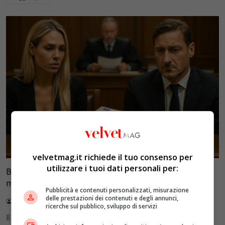
Glamour & Gossip
velvetmag.it richiede il tuo consenso per
utilizzare i tuoi dati personali per:
Blasi vs Totti: il giudice riduce l’assegno di
mantenimento a 10.900 euro
Pubblicità e contenuti personalizzati, misurazione
delle prestazioni dei contenuti e degli annunci,
Redazione VelvetMAG
4 Agosto 2026
ricerche sul pubblico, sviluppo di servizi
Il Tribunale di Roma ha fissato l'assegno di