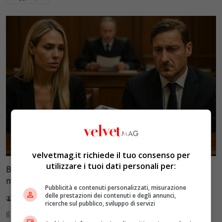
Glamour & Gossip
velvetmag.it richiede il tuo consenso per
utilizzare i tuoi dati personali per:
Blasi vs Totti: il giudice riduce l’assegno di
mantenimento a 10.900 euro
Pubblicità e contenuti personalizzati, misurazione
delle prestazioni dei contenuti e degli annunci,
Redazione VelvetMAG
4 Agosto 2026
ricerche sul pubblico, sviluppo di servizi
Il Tribunale di Roma ha fissato l'assegno di