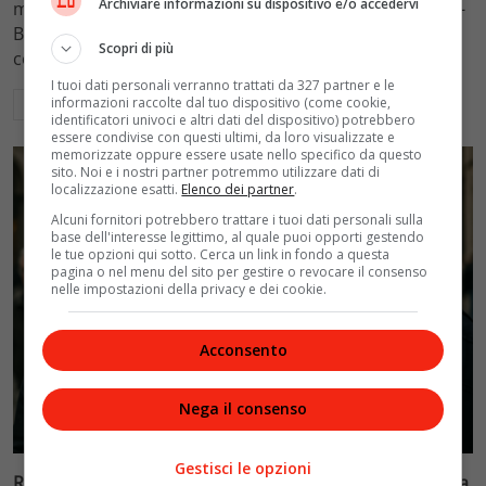
Archiviare informazioni su dispositivo e/o accedervi
mantenimento figli a 10.900 euro mensili nel caso Totti-
Blasi, respingendo la richiesta di 20mila euro della
Scopri di più
conduttrice.
I tuoi dati personali verranno trattati da 327 partner e le
informazioni raccolte dal tuo dispositivo (come cookie,
Leggi di più
identificatori univoci e altri dati del dispositivo) potrebbero
essere condivise con questi ultimi, da loro visualizzate e
memorizzate oppure essere usate nello specifico da questo
sito. Noi e i nostri partner potremmo utilizzare dati di
localizzazione esatti.
Elenco dei partner
.
Alcuni fornitori potrebbero trattare i tuoi dati personali sulla
base dell'interesse legittimo, al quale puoi opporti gestendo
le tue opzioni qui sotto. Cerca un link in fondo a questa
pagina o nel menu del sito per gestire o revocare il consenso
nelle impostazioni della privacy e dei cookie.
Acconsento
Nega il consenso
Politica
Gestisci le opzioni
Riconoscimento facciale, il governo accelera i poteri alla