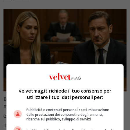
Glamour & Gossip
velvetmag.it richiede il tuo consenso per
utilizzare i tuoi dati personali per:
Blasi vs Totti: il giudice riduce l’assegno di
mantenimento a 10.900 euro
Pubblicità e contenuti personalizzati, misurazione
delle prestazioni dei contenuti e degli annunci,
Redazione VelvetMAG
4 Agosto 2026
ricerche sul pubblico, sviluppo di servizi
Il Tribunale di Roma ha fissato l'assegno di