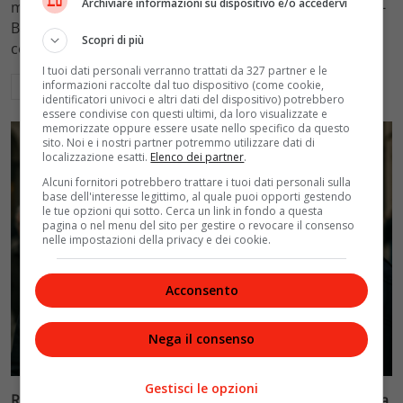
Archiviare informazioni su dispositivo e/o accedervi
mantenimento figli a 10.900 euro mensili nel caso Totti-
Blasi, respingendo la richiesta di 20mila euro della
Scopri di più
conduttrice.
I tuoi dati personali verranno trattati da 327 partner e le
informazioni raccolte dal tuo dispositivo (come cookie,
Leggi di più
identificatori univoci e altri dati del dispositivo) potrebbero
essere condivise con questi ultimi, da loro visualizzate e
memorizzate oppure essere usate nello specifico da questo
sito. Noi e i nostri partner potremmo utilizzare dati di
localizzazione esatti.
Elenco dei partner
.
Alcuni fornitori potrebbero trattare i tuoi dati personali sulla
base dell'interesse legittimo, al quale puoi opporti gestendo
le tue opzioni qui sotto. Cerca un link in fondo a questa
pagina o nel menu del sito per gestire o revocare il consenso
nelle impostazioni della privacy e dei cookie.
Acconsento
Nega il consenso
Politica
Gestisci le opzioni
Riconoscimento facciale, il governo accelera i poteri alla