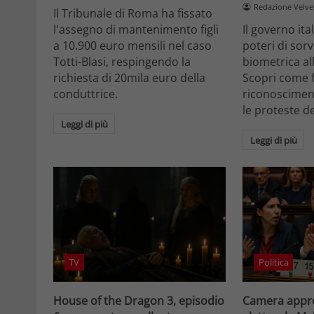
Redazione Velv
Il Tribunale di Roma ha fissato
l'assegno di mantenimento figli
Il governo it
a 10.900 euro mensili nel caso
poteri di sor
Totti-Blasi, respingendo la
biometrica all
richiesta di 20mila euro della
Scopri come f
conduttrice.
riconosciment
le proteste d
Leggi di più
Leggi di più
TV
Politica
House of the Dragon 3, episodio
Camera appro