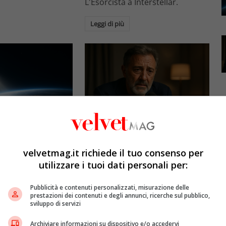
L'Esorcista a Interstellar.
Leggi di più
Esclusiva Velvet
l: gli specchi
Luca Barbareschi si racconta:
promettono il sole
amori travolgenti,
velvetmag.it richiede il tuo consenso per
5mila dollari l’ora)
autodistruzione e il difficile
utilizzare i tuoi dati personali per:
rapporto con la paternità
etMAG
4 Agosto 2026
Pubblicità e contenuti personalizzati, misurazione delle
Redazione VelvetMAG
4 Agosto 2026
prestazioni dei contenuti e degli annunci, ricerche sul pubblico,
bitali spaziali
sviluppo di servizi
 riflettere la luce
Luca Barbareschi si racconta a
spazio per
70 anni in un'intervista intima:
Archiviare informazioni su dispositivo e/o accedervi