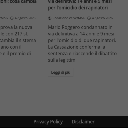
loni: cosa cambia
via definitiva: 14 anni e 9 mesi
per l’omicidio dei rapinatori
etMAG
4 Agosto 2026
Redazione VelvetMAG
4 Agosto 2026
prova la nuova
Mario Roggero condannato in
le con 217 sì.
via definitiva a 14 anni e 9 mesi
cambia il sistema
per l'omicidio di due rapinatori.
liano con il
La Cassazione conferma la
 e il premio di
sentenza e riaccende il dibattito
.
sulla legittim
Leggi di più
Privacy Policy
Disclaimer