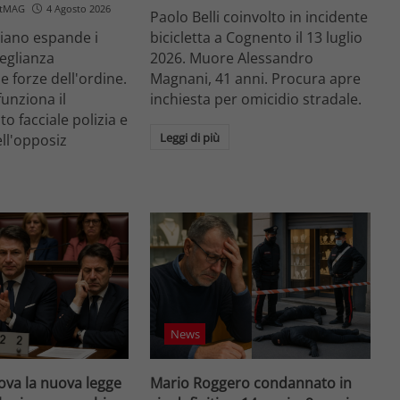
etMAG
4 Agosto 2026
Paolo Belli coinvolto in incidente
aliano espande i
bicicletta a Cognento il 13 luglio
veglianza
2026. Muore Alessandro
e forze dell'ordine.
Magnani, 41 anni. Procura apre
unziona il
inchiesta per omicidio stradale.
o facciale polizia e
Leggi di più
ell'opposiz
News
va la nuova legge
Mario Roggero condannato in