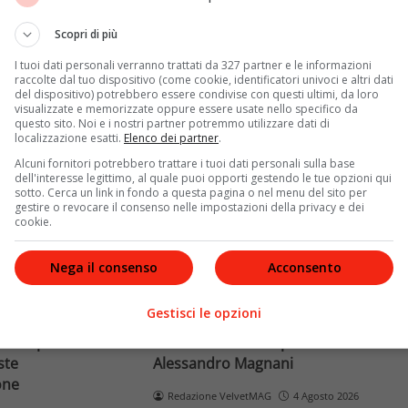
Terra dopo il
rivela otto relazioni
opri come funziona
contemporanee, tre ricoveri
Scopri di più
e implicaz
ospedalieri e il suo difficile
I tuoi dati personali verranno trattati da 327 partner e le informazioni
rapporto con la paternità
raccolte dal tuo dispositivo (come cookie, identificatori univoci e altri dati
del dispositivo) potrebbero essere condivise con questi ultimi, da loro
visualizzate e memorizzate oppure essere usate nello specifico da
Leggi di più
questo sito. Noi e i nostri partner potremmo utilizzare dati di
localizzazione esatti.
Elenco dei partner
.
Alcuni fornitori potrebbero trattare i tuoi dati personali sulla base
dell'interesse legittimo, al quale puoi opporti gestendo le tue opzioni qui
sotto. Cerca un link in fondo a questa pagina o nel menu del sito per
gestire o revocare il consenso nelle impostazioni della privacy e dei
cookie.
Nega il consenso
Acconsento
News
Gestisci le opzioni
o facciale, il
Paolo Belli, tragico incidente in
ra i poteri alla
bicicletta: morto il pedone
ste
Alessandro Magnani
one
Redazione VelvetMAG
4 Agosto 2026