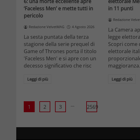
6: una morte eccellente apre
elettorale Me
‘Faceless Men’ e mette tutti in
in 11 punti
pericolo
Redazione Velv
Redazione VelvetMAG
4 Agosto 2026
La Camera ap
La sesta puntata della terza
legge elettora
stagione della serie prequel di
Scopri come 
Game of Thrones porta il titolo
elettorale ita
'Faceless Men' e si apre con un
proporzionale
decesso significativo che risc
maggioranza
Leggi di più
Leggi di più
...
1
2
3
2569