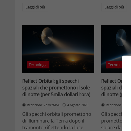
Leggi di più
Leggi di più
Tecnologia
Tecnologia
Reflect Orbital: gli specchi
Reflect Orbita
spaziali che promettono il sole
spaziali che 
di notte (per 5mila dollari l’ora)
di notte (per 
Redazione VelvetMAG
4 Agosto 2026
Redazione Velv
Gli specchi orbitali promettono
Gli specchi or
di illuminare la Terra dopo il
promettono di
tramonto riflettendo la luce
solare dallo 