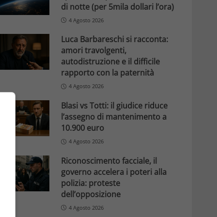
di notte (per 5mila dollari l’ora)
4 Agosto 2026
Luca Barbareschi si racconta:
amori travolgenti,
autodistruzione e il difficile
rapporto con la paternità
4 Agosto 2026
Blasi vs Totti: il giudice riduce
l’assegno di mantenimento a
10.900 euro
4 Agosto 2026
Riconoscimento facciale, il
governo accelera i poteri alla
polizia: proteste
dell’opposizione
4 Agosto 2026