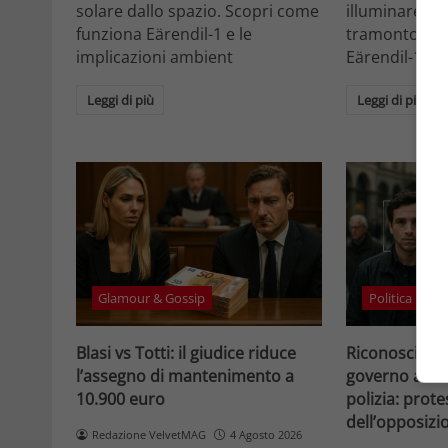
solare dallo spazio. Scopri come
illuminare la 
funziona Eärendil-1 e le
tramonto. Sc
implicazioni ambient
Eärendil-1 e l
Leggi di più
Leggi di più
Glamour & Gossip
Politica
Blasi vs Totti: il giudice riduce
Riconosciment
l’assegno di mantenimento a
governo accele
10.900 euro
polizia: prote
dell’opposizi
Redazione VelvetMAG
4 Agosto 2026