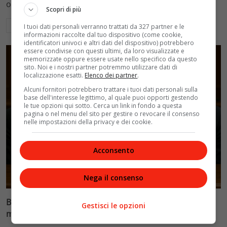
ospedalieri e il suo difficile rapporto con la paternità
Scopri di più
Leggi di più
I tuoi dati personali verranno trattati da 327 partner e le
informazioni raccolte dal tuo dispositivo (come cookie,
identificatori univoci e altri dati del dispositivo) potrebbero
essere condivise con questi ultimi, da loro visualizzate e
memorizzate oppure essere usate nello specifico da questo
sito. Noi e i nostri partner potremmo utilizzare dati di
localizzazione esatti.
Elenco dei partner
.
Alcuni fornitori potrebbero trattare i tuoi dati personali sulla
base dell'interesse legittimo, al quale puoi opporti gestendo
le tue opzioni qui sotto. Cerca un link in fondo a questa
pagina o nel menu del sito per gestire o revocare il consenso
nelle impostazioni della privacy e dei cookie.
Acconsento
Glamour & Gossip
Nega il consenso
Blasi vs Totti: il giudice riduce l’assegno di
Gestisci le opzioni
mantenimento a 10.900 euro