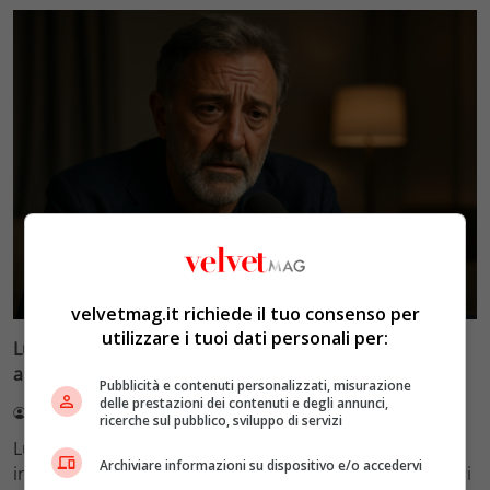
Esclusiva Velvet
velvetmag.it richiede il tuo consenso per
utilizzare i tuoi dati personali per:
Luca Barbareschi si racconta: amori travolgenti,
autodistruzione e il difficile rapporto con la paternità
Pubblicità e contenuti personalizzati, misurazione
delle prestazioni dei contenuti e degli annunci,
Redazione VelvetMAG
4 Agosto 2026
ricerche sul pubblico, sviluppo di servizi
Luca Barbareschi si racconta a 70 anni in un'intervista
Archiviare informazioni su dispositivo e/o accedervi
intima: rivela otto relazioni contemporanee, tre ricoveri