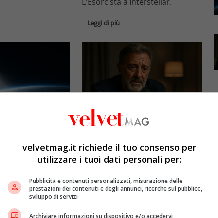
L'Esorcista a Interstellar.
Leggi di più
Esclusiva Velvet
l: gli specchi
Luca Barbareschi si racconta:
promettono il sole
amori travolgenti,
velvetmag.it richiede il tuo consenso per
5mila dollari l’ora)
autodistruzione e il difficile
utilizzare i tuoi dati personali per:
rapporto con la paternità
etMAG
4 Agosto 2026
Pubblicità e contenuti personalizzati, misurazione delle
Redazione VelvetMAG
4 Agosto 2026
prestazioni dei contenuti e degli annunci, ricerche sul pubblico,
bitali spaziali
sviluppo di servizi
 riflettere la luce
Luca Barbareschi si racconta a
spazio per
70 anni in un'intervista intima:
Archiviare informazioni su dispositivo e/o accedervi