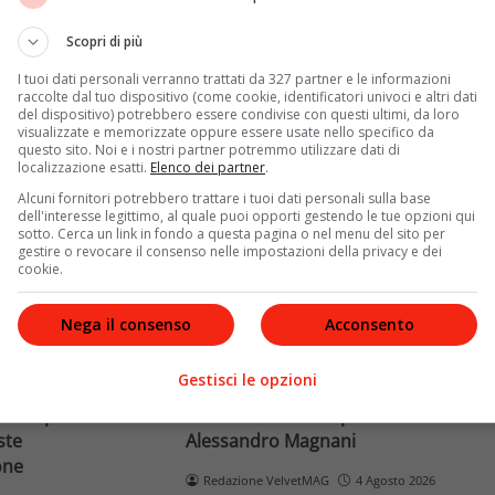
Terra dopo il
rivela otto relazioni
opri come funziona
contemporanee, tre ricoveri
Scopri di più
e implicaz
ospedalieri e il suo difficile
I tuoi dati personali verranno trattati da 327 partner e le informazioni
rapporto con la paternità
raccolte dal tuo dispositivo (come cookie, identificatori univoci e altri dati
del dispositivo) potrebbero essere condivise con questi ultimi, da loro
visualizzate e memorizzate oppure essere usate nello specifico da
Leggi di più
questo sito. Noi e i nostri partner potremmo utilizzare dati di
localizzazione esatti.
Elenco dei partner
.
Alcuni fornitori potrebbero trattare i tuoi dati personali sulla base
dell'interesse legittimo, al quale puoi opporti gestendo le tue opzioni qui
sotto. Cerca un link in fondo a questa pagina o nel menu del sito per
gestire o revocare il consenso nelle impostazioni della privacy e dei
cookie.
Nega il consenso
Acconsento
News
Gestisci le opzioni
o facciale, il
Paolo Belli, tragico incidente in
ra i poteri alla
bicicletta: morto il pedone
ste
Alessandro Magnani
one
Redazione VelvetMAG
4 Agosto 2026