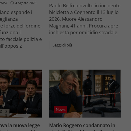
etMAG
4 Agosto 2026
Paolo Belli coinvolto in incidente
aliano espande i
bicicletta a Cognento il 13 luglio
veglianza
2026. Muore Alessandro
e forze dell'ordine.
Magnani, 41 anni. Procura apre
unziona il
inchiesta per omicidio stradale.
o facciale polizia e
Leggi di più
ell'opposiz
News
va la nuova legge
Mario Roggero condannato in