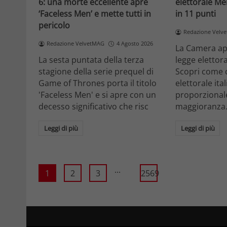
6: una morte eccellente apre
elettorale Me
‘Faceless Men’ e mette tutti in
in 11 punti
pericolo
Redazione Velv
Redazione VelvetMAG
4 Agosto 2026
La Camera ap
La sesta puntata della terza
legge elettora
stagione della serie prequel di
Scopri come 
Game of Thrones porta il titolo
elettorale ita
'Faceless Men' e si apre con un
proporzionale
decesso significativo che risc
maggioranza
Leggi di più
Leggi di più
...
1
2
3
2569