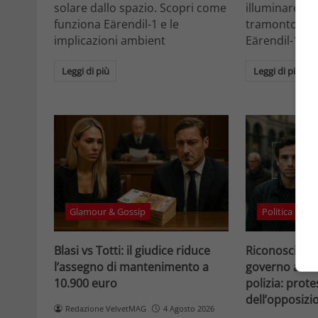
solare dallo spazio. Scopri come
illuminare la 
funziona Eärendil-1 e le
tramonto. Sc
implicazioni ambient
Eärendil-1 e l
Leggi di più
Leggi di più
Glamour & Gossip
Politica
Blasi vs Totti: il giudice riduce
Riconosciment
l’assegno di mantenimento a
governo accele
10.900 euro
polizia: prote
dell’opposizi
Redazione VelvetMAG
4 Agosto 2026