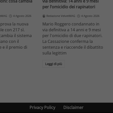
loni: cosa cambia
via definitiva: 14 anni e 9 mesi
per l’omicidio dei rapinatori
etMAG
4 Agosto 2026
Redazione VelvetMAG
4 Agosto 2026
prova la nuova
Mario Roggero condannato in
le con 217 sì.
via definitiva a 14 anni e 9 mesi
cambia il sistema
per l'omicidio di due rapinatori.
liano con il
La Cassazione conferma la
 e il premio di
sentenza e riaccende il dibattito
.
sulla legittim
Leggi di più
Privacy Policy
Disclaimer