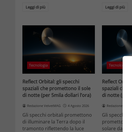
Leggi di più
Leggi di più
Tecnologia
Tecnologia
Reflect Orbital: gli specchi
Reflect Orbita
spaziali che promettono il sole
spaziali che 
di notte (per 5mila dollari l’ora)
di notte (per 
Redazione VelvetMAG
4 Agosto 2026
Redazione Velv
Gli specchi orbitali promettono
Gli specchi or
di illuminare la Terra dopo il
promettono di
tramonto riflettendo la luce
solare dallo 