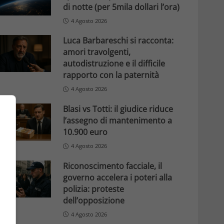
di notte (per 5mila dollari l’ora)
4 Agosto 2026
Luca Barbareschi si racconta:
amori travolgenti,
autodistruzione e il difficile
rapporto con la paternità
4 Agosto 2026
Blasi vs Totti: il giudice riduce
l’assegno di mantenimento a
10.900 euro
4 Agosto 2026
Riconoscimento facciale, il
governo accelera i poteri alla
polizia: proteste
dell’opposizione
4 Agosto 2026