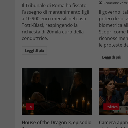
Redazione Velv
Il Tribunale di Roma ha fissato
l'assegno di mantenimento figli
Il governo it
a 10.900 euro mensili nel caso
poteri di sor
Totti-Blasi, respingendo la
biometrica all
richiesta di 20mila euro della
Scopri come f
conduttrice.
riconosciment
le proteste d
Leggi di più
Leggi di più
TV
Politica
House of the Dragon 3, episodio
Camera appro