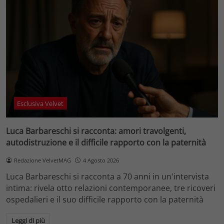
Esclusiva Velvet
Luca Barbareschi si racconta: amori travolgenti,
autodistruzione e il difficile rapporto con la paternità
Redazione VelvetMAG
4 Agosto 2026
Luca Barbareschi si racconta a 70 anni in un'intervista
intima: rivela otto relazioni contemporanee, tre ricoveri
ospedalieri e il suo difficile rapporto con la paternità
Leggi di più