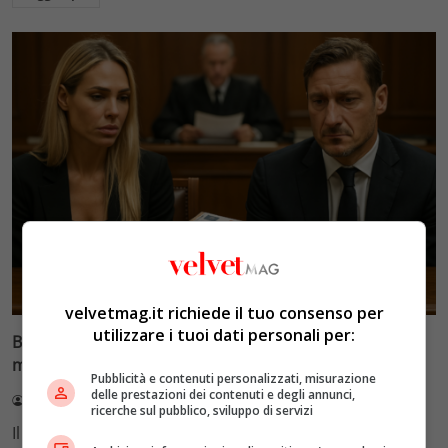
Glamour & Gossip
velvetmag.it richiede il tuo consenso per
utilizzare i tuoi dati personali per:
Blasi vs Totti: il giudice riduce l’assegno di
mantenimento a 10.900 euro
Pubblicità e contenuti personalizzati, misurazione
delle prestazioni dei contenuti e degli annunci,
Redazione VelvetMAG
4 Agosto 2026
ricerche sul pubblico, sviluppo di servizi
Il Tribunale di Roma ha fissato l'assegno di