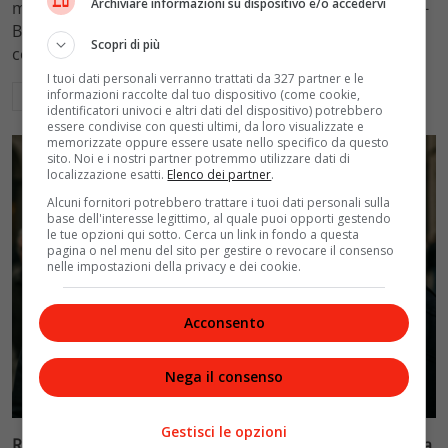
Archiviare informazioni su dispositivo e/o accedervi
mantenimento figli a 10.900 euro mensili nel caso Totti-
Blasi, respingendo la richiesta di 20mila euro della
Scopri di più
conduttrice.
I tuoi dati personali verranno trattati da 327 partner e le
informazioni raccolte dal tuo dispositivo (come cookie,
Leggi di più
identificatori univoci e altri dati del dispositivo) potrebbero
essere condivise con questi ultimi, da loro visualizzate e
memorizzate oppure essere usate nello specifico da questo
sito. Noi e i nostri partner potremmo utilizzare dati di
localizzazione esatti.
Elenco dei partner
.
Alcuni fornitori potrebbero trattare i tuoi dati personali sulla
base dell'interesse legittimo, al quale puoi opporti gestendo
le tue opzioni qui sotto. Cerca un link in fondo a questa
pagina o nel menu del sito per gestire o revocare il consenso
nelle impostazioni della privacy e dei cookie.
Acconsento
Nega il consenso
Politica
Gestisci le opzioni
Riconoscimento facciale, il governo accelera i poteri alla