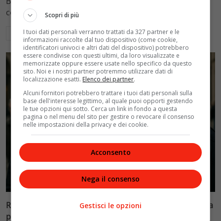
Blasi, respingendo la richiesta di 20mila euro della
conduttrice.
Scopri di più
I tuoi dati personali verranno trattati da 327 partner e le
Leggi di più
informazioni raccolte dal tuo dispositivo (come cookie,
identificatori univoci e altri dati del dispositivo) potrebbero
essere condivise con questi ultimi, da loro visualizzate e
memorizzate oppure essere usate nello specifico da questo
sito. Noi e i nostri partner potremmo utilizzare dati di
localizzazione esatti.
Elenco dei partner
.
Alcuni fornitori potrebbero trattare i tuoi dati personali sulla
base dell'interesse legittimo, al quale puoi opporti gestendo
le tue opzioni qui sotto. Cerca un link in fondo a questa
pagina o nel menu del sito per gestire o revocare il consenso
nelle impostazioni della privacy e dei cookie.
Acconsento
Politica
Nega il consenso
Riconoscimento facciale, il governo accelera i poteri alla
Gestisci le opzioni
polizia: proteste dell’opposizione