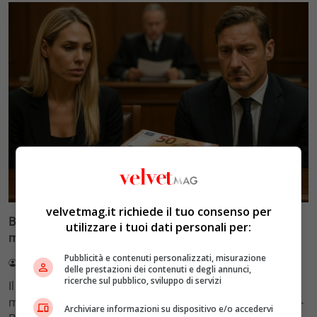
Glamour & Gossip
velvetmag.it richiede il tuo consenso per
Blasi vs Totti: il giudice riduce l’assegno di
utilizzare i tuoi dati personali per:
mantenimento a 10.900 euro
Pubblicità e contenuti personalizzati, misurazione
Redazione VelvetMAG
4 Agosto 2026
delle prestazioni dei contenuti e degli annunci,
ricerche sul pubblico, sviluppo di servizi
Il Tribunale di Roma ha fissato l'assegno di
mantenimento figli a 10.900 euro mensili nel caso Totti-
Archiviare informazioni su dispositivo e/o accedervi