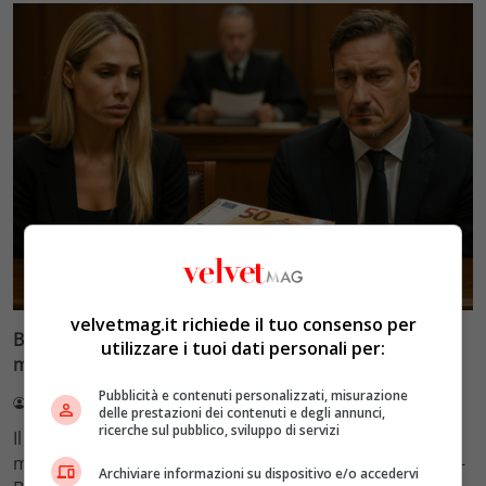
Glamour & Gossip
velvetmag.it richiede il tuo consenso per
Blasi vs Totti: il giudice riduce l’assegno di
utilizzare i tuoi dati personali per:
mantenimento a 10.900 euro
Pubblicità e contenuti personalizzati, misurazione
Redazione VelvetMAG
4 Agosto 2026
delle prestazioni dei contenuti e degli annunci,
ricerche sul pubblico, sviluppo di servizi
Il Tribunale di Roma ha fissato l'assegno di
mantenimento figli a 10.900 euro mensili nel caso Totti-
Archiviare informazioni su dispositivo e/o accedervi