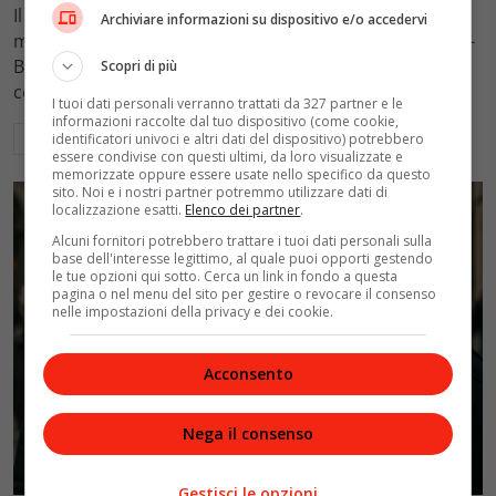
Il Tribunale di Roma ha fissato l'assegno di
Archiviare informazioni su dispositivo e/o accedervi
mantenimento figli a 10.900 euro mensili nel caso Totti-
Blasi, respingendo la richiesta di 20mila euro della
Scopri di più
conduttrice.
I tuoi dati personali verranno trattati da 327 partner e le
informazioni raccolte dal tuo dispositivo (come cookie,
Leggi di più
identificatori univoci e altri dati del dispositivo) potrebbero
essere condivise con questi ultimi, da loro visualizzate e
memorizzate oppure essere usate nello specifico da questo
sito. Noi e i nostri partner potremmo utilizzare dati di
localizzazione esatti.
Elenco dei partner
.
Alcuni fornitori potrebbero trattare i tuoi dati personali sulla
base dell'interesse legittimo, al quale puoi opporti gestendo
le tue opzioni qui sotto. Cerca un link in fondo a questa
pagina o nel menu del sito per gestire o revocare il consenso
nelle impostazioni della privacy e dei cookie.
Acconsento
Nega il consenso
Politica
Gestisci le opzioni