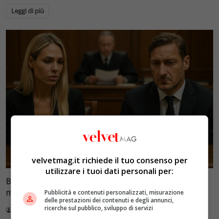
Leggi di più
Glamour & Gossip
velvetmag.it richiede il tuo consenso per
utilizzare i tuoi dati personali per:
Blasi vs Totti: il giudice riduce l’assegno di
mantenimento a 10.900 euro
Pubblicità e contenuti personalizzati, misurazione
delle prestazioni dei contenuti e degli annunci,
ricerche sul pubblico, sviluppo di servizi
Redazione VelvetMAG
4 Agosto 2026