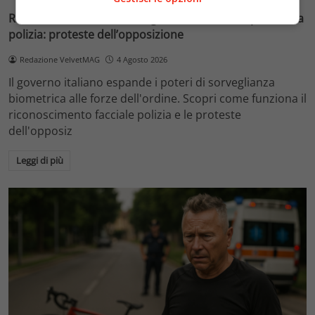
Riconoscimento facciale, il governo accelera i poteri alla
polizia: proteste dell’opposizione
Redazione VelvetMAG
4 Agosto 2026
Il governo italiano espande i poteri di sorveglianza
biometrica alle forze dell'ordine. Scopri come funziona il
riconoscimento facciale polizia e le proteste
dell'opposiz
Leggi di più