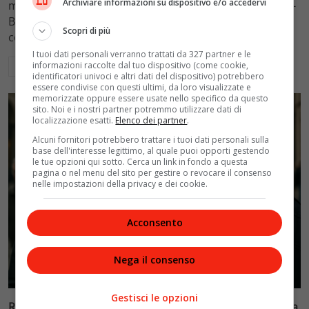
Archiviare informazioni su dispositivo e/o accedervi
mantenimento figli a 10.900 euro mensili nel caso Totti-
Blasi, respingendo la richiesta di 20mila euro della
Scopri di più
conduttrice.
I tuoi dati personali verranno trattati da 327 partner e le
informazioni raccolte dal tuo dispositivo (come cookie,
Leggi di più
identificatori univoci e altri dati del dispositivo) potrebbero
essere condivise con questi ultimi, da loro visualizzate e
memorizzate oppure essere usate nello specifico da questo
sito. Noi e i nostri partner potremmo utilizzare dati di
localizzazione esatti.
Elenco dei partner
.
Alcuni fornitori potrebbero trattare i tuoi dati personali sulla
base dell'interesse legittimo, al quale puoi opporti gestendo
le tue opzioni qui sotto. Cerca un link in fondo a questa
pagina o nel menu del sito per gestire o revocare il consenso
nelle impostazioni della privacy e dei cookie.
Acconsento
Nega il consenso
Politica
Gestisci le opzioni
Riconoscimento facciale, il governo accelera i poteri alla