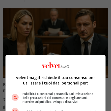
Glamour & Gossip
velvetmag.it richiede il tuo consenso per
utilizzare i tuoi dati personali per:
Blasi vs Totti: il giudice riduce l’assegno di
mantenimento a 10.900 euro
Pubblicità e contenuti personalizzati, misurazione
delle prestazioni dei contenuti e degli annunci,
Redazione VelvetMAG
4 Agosto 2026
ricerche sul pubblico, sviluppo di servizi
Il Tribunale di Roma ha fissato l'assegno di