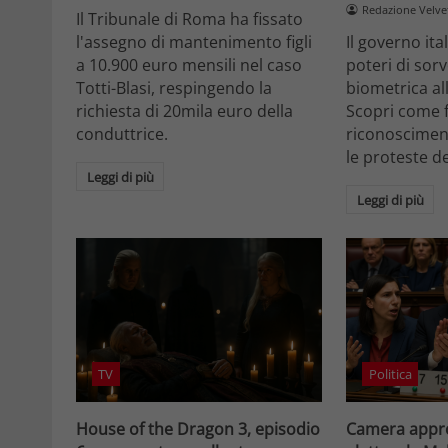
Redazione Velv
Il Tribunale di Roma ha fissato
l'assegno di mantenimento figli
Il governo it
a 10.900 euro mensili nel caso
poteri di sor
Totti-Blasi, respingendo la
biometrica all
richiesta di 20mila euro della
Scopri come f
conduttrice.
riconosciment
le proteste d
Leggi di più
Leggi di più
TV
Politica
House of the Dragon 3, episodio
Camera appro