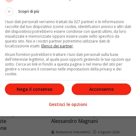
Terra dopo il
rivela otto relazioni
opri come funziona
contemporanee, tre ricoveri
Scopri di più
e implicaz
ospedalieri e il suo difficile
I tuoi dati personali verranno trattati da 327 partner e le informazioni
rapporto con la paternità
raccolte dal tuo dispositivo (come cookie, identificatori univoci e altri dati
del dispositivo) potrebbero essere condivise con questi ultimi, da loro
visualizzate e memorizzate oppure essere usate nello specifico da
Leggi di più
questo sito. Noi e i nostri partner potremmo utilizzare dati di
localizzazione esatti.
Elenco dei partner
.
Alcuni fornitori potrebbero trattare i tuoi dati personali sulla base
dell'interesse legittimo, al quale puoi opporti gestendo le tue opzioni qui
sotto. Cerca un link in fondo a questa pagina o nel menu del sito per
gestire o revocare il consenso nelle impostazioni della privacy e dei
cookie.
Nega il consenso
Acconsento
News
Gestisci le opzioni
o facciale, il
Paolo Belli, tragico incidente in
ra i poteri alla
bicicletta: morto il pedone
ste
Alessandro Magnani
one
Redazione VelvetMAG
4 Agosto 2026