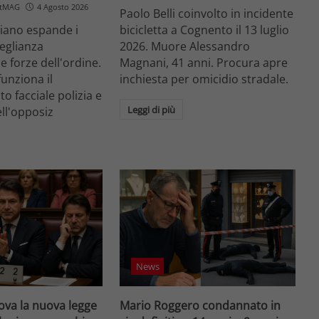
etMAG
4 Agosto 2026
Paolo Belli coinvolto in incidente
aliano espande i
bicicletta a Cognento il 13 luglio
veglianza
2026. Muore Alessandro
e forze dell'ordine.
Magnani, 41 anni. Procura apre
unziona il
inchiesta per omicidio stradale.
o facciale polizia e
Leggi di più
ell'opposiz
News
va la nuova legge
Mario Roggero condannato in