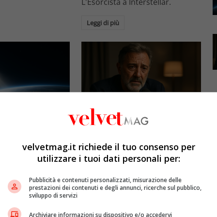
L'Esorcista a Interstellar.
Leggi di più
Esclusiva Velvet
l: gli specchi
Luca Barbareschi si racconta:
promettono il sole
amori travolgenti,
velvetmag.it richiede il tuo consenso per
5mila dollari l’ora)
autodistruzione e il difficile
utilizzare i tuoi dati personali per:
rapporto con la paternità
etMAG
4 Agosto 2026
Pubblicità e contenuti personalizzati, misurazione delle
Redazione VelvetMAG
4 Agosto 2026
prestazioni dei contenuti e degli annunci, ricerche sul pubblico,
bitali spaziali
sviluppo di servizi
 riflettere la luce
Luca Barbareschi si racconta a
spazio per
70 anni in un'intervista intima:
Archiviare informazioni su dispositivo e/o accedervi