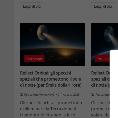
Leggi di più
Leggi di più
Tecnologia
Tecnologia
Reflect Orbital: gli specchi
Reflect Orbita
spaziali che promettono il sole
spaziali che 
di notte (per 5mila dollari l’ora)
di notte (per 
Redazione VelvetMAG
4 Agosto 2026
Redazione Velv
Gli specchi orbitali promettono
Gli specchi or
di illuminare la Terra dopo il
promettono di
tramonto riflettendo la luce
solare dallo 