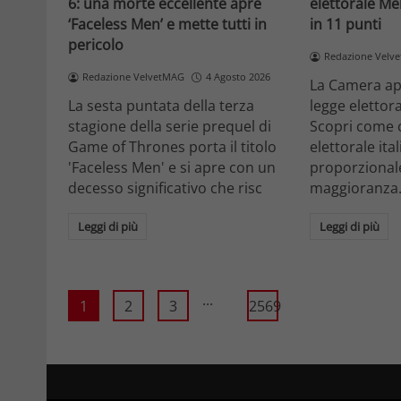
6: una morte eccellente apre
elettorale Me
‘Faceless Men’ e mette tutti in
in 11 punti
pericolo
Redazione Velv
Redazione VelvetMAG
4 Agosto 2026
La Camera ap
La sesta puntata della terza
legge elettora
stagione della serie prequel di
Scopri come 
Game of Thrones porta il titolo
elettorale ita
'Faceless Men' e si apre con un
proporzionale
decesso significativo che risc
maggioranza
Leggi di più
Leggi di più
...
1
2
3
2569