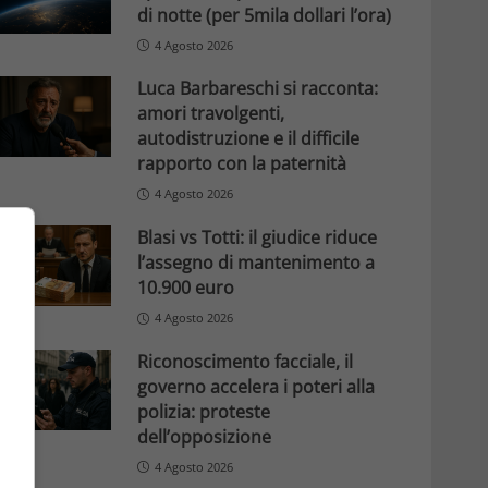
di notte (per 5mila dollari l’ora)
4 Agosto 2026
Luca Barbareschi si racconta:
amori travolgenti,
autodistruzione e il difficile
rapporto con la paternità
4 Agosto 2026
Blasi vs Totti: il giudice riduce
l’assegno di mantenimento a
10.900 euro
4 Agosto 2026
Riconoscimento facciale, il
governo accelera i poteri alla
polizia: proteste
dell’opposizione
4 Agosto 2026