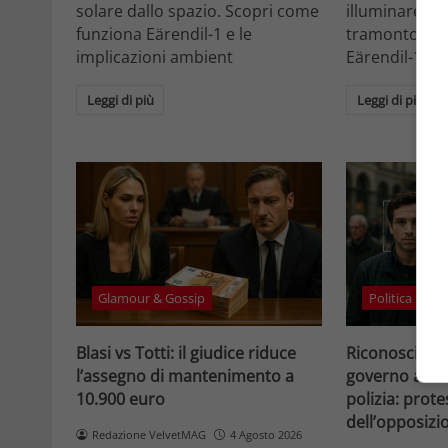
solare dallo spazio. Scopri come
illuminare la 
funziona Eärendil-1 e le
tramonto. Sc
implicazioni ambient
Eärendil-1 e l
Leggi di più
Leggi di più
Glamour & Gossip
Politica
Blasi vs Totti: il giudice riduce
Riconosciment
l’assegno di mantenimento a
governo accele
10.900 euro
polizia: prote
dell’opposizi
Redazione VelvetMAG
4 Agosto 2026