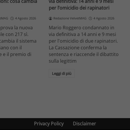
loni: cosa cambia
via definitiva: 14 anni e 9 mesi
per l’omicidio dei rapinatori
etMAG
4 Agosto 2026
Redazione VelvetMAG
4 Agosto 2026
prova la nuova
Mario Roggero condannato in
le con 217 sì.
via definitiva a 14 anni e 9 mesi
cambia il sistema
per l'omicidio di due rapinatori.
liano con il
La Cassazione conferma la
 e il premio di
sentenza e riaccende il dibattito
.
sulla legittim
Leggi di più
Privacy Policy
Disclaimer