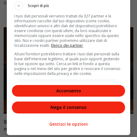
ospedalieri e il suo difficile rapporto con la paternità
Scopri di più
Leggi di più
I tuoi dati personali verranno trattati da 327 partner e le
informazioni raccolte dal tuo dispositivo (come cookie,
identificatori univoci e altri dati del dispositivo) potrebbero
essere condivise con questi ultimi, da loro visualizzate e
memorizzate oppure essere usate nello specifico da questo
sito. Noi e i nostri partner potremmo utilizzare dati di
localizzazione esatti.
Elenco dei partner
.
Alcuni fornitori potrebbero trattare i tuoi dati personali sulla
base dell'interesse legittimo, al quale puoi opporti gestendo
le tue opzioni qui sotto. Cerca un link in fondo a questa
pagina o nel menu del sito per gestire o revocare il consenso
nelle impostazioni della privacy e dei cookie.
Acconsento
Glamour & Gossip
Nega il consenso
Blasi vs Totti: il giudice riduce l’assegno di
Gestisci le opzioni
mantenimento a 10.900 euro