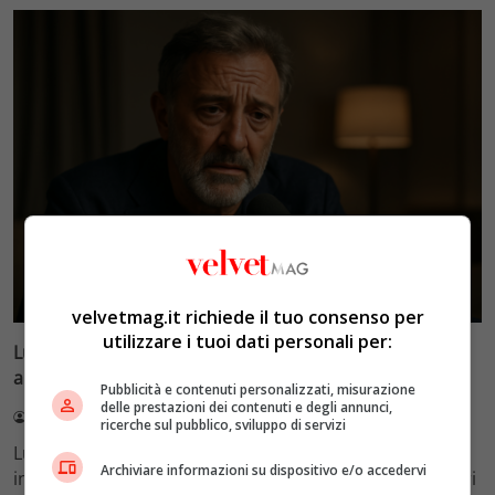
Esclusiva Velvet
velvetmag.it richiede il tuo consenso per
utilizzare i tuoi dati personali per:
Luca Barbareschi si racconta: amori travolgenti,
autodistruzione e il difficile rapporto con la paternità
Pubblicità e contenuti personalizzati, misurazione
delle prestazioni dei contenuti e degli annunci,
Redazione VelvetMAG
4 Agosto 2026
ricerche sul pubblico, sviluppo di servizi
Luca Barbareschi si racconta a 70 anni in un'intervista
Archiviare informazioni su dispositivo e/o accedervi
intima: rivela otto relazioni contemporanee, tre ricoveri