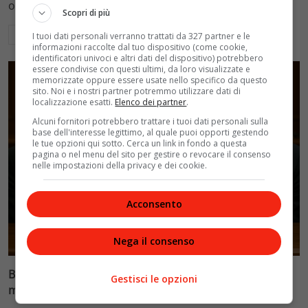
ospedalieri e il suo difficile rapporto con la paternità
Scopri di più
Leggi di più
I tuoi dati personali verranno trattati da 327 partner e le
informazioni raccolte dal tuo dispositivo (come cookie,
identificatori univoci e altri dati del dispositivo) potrebbero
essere condivise con questi ultimi, da loro visualizzate e
memorizzate oppure essere usate nello specifico da questo
sito. Noi e i nostri partner potremmo utilizzare dati di
localizzazione esatti.
Elenco dei partner
.
Alcuni fornitori potrebbero trattare i tuoi dati personali sulla
base dell'interesse legittimo, al quale puoi opporti gestendo
le tue opzioni qui sotto. Cerca un link in fondo a questa
pagina o nel menu del sito per gestire o revocare il consenso
nelle impostazioni della privacy e dei cookie.
Acconsento
Glamour & Gossip
Nega il consenso
Blasi vs Totti: il giudice riduce l’assegno di
Gestisci le opzioni
mantenimento a 10.900 euro