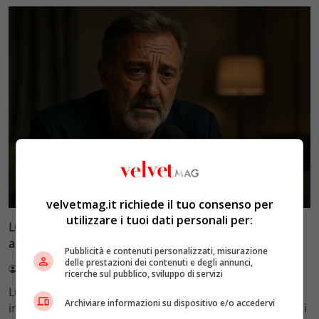
Esclusiva Velvet
velvetmag.it richiede il tuo consenso per
utilizzare i tuoi dati personali per:
Luca Barbareschi si racconta: amori travolgenti,
autodistruzione e il difficile rapporto con la paternità
Pubblicità e contenuti personalizzati, misurazione
delle prestazioni dei contenuti e degli annunci,
Redazione VelvetMAG
4 Agosto 2026
ricerche sul pubblico, sviluppo di servizi
Luca Barbareschi si racconta a 70 anni in un'intervista
Archiviare informazioni su dispositivo e/o accedervi
intima: rivela otto relazioni contemporanee, tre ricoveri