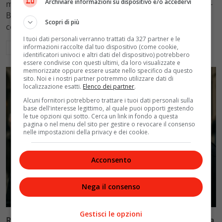
Archiviare informazioni su dispositivo e/o accedervi
mantenimento figli a 10.900 euro mensili nel caso Totti-
Blasi, respingendo la richiesta di 20mila euro della
Scopri di più
conduttrice.
I tuoi dati personali verranno trattati da 327 partner e le
informazioni raccolte dal tuo dispositivo (come cookie,
Leggi di più
identificatori univoci e altri dati del dispositivo) potrebbero
essere condivise con questi ultimi, da loro visualizzate e
memorizzate oppure essere usate nello specifico da questo
sito. Noi e i nostri partner potremmo utilizzare dati di
localizzazione esatti.
Elenco dei partner
.
Alcuni fornitori potrebbero trattare i tuoi dati personali sulla
base dell'interesse legittimo, al quale puoi opporti gestendo
le tue opzioni qui sotto. Cerca un link in fondo a questa
pagina o nel menu del sito per gestire o revocare il consenso
nelle impostazioni della privacy e dei cookie.
Acconsento
Nega il consenso
Politica
Gestisci le opzioni
Riconoscimento facciale, il governo accelera i poteri alla