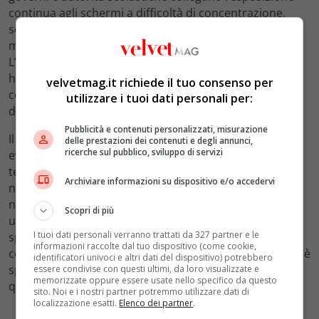
continua agli schermi a difficoltà di concentrazione,
sonno disturbato, peggioramento del rendimento e
maggiore vulnerabilità a fenomeni di
cyberbullismo
.
L’Organizzazione mondiale della sanità e l’Unesco
hanno più volte invitato i sistemi educativi a valutare
velvetmag.it richiede il tuo consenso per
con cautela l’ingresso della tecnologia in classe,
utilizzare i tuoi dati personali per:
distinguendo tra strumenti utili e uso compulsivo.
Pubblicità e contenuti personalizzati, misurazione
Il consenso, però, non è totale. Psicologi dell’età
delle prestazioni dei contenuti e degli annunci,
ricerche sul pubblico, sviluppo di servizi
evolutiva e pedagogisti avvertono che eliminare il
telefono dall’aula può migliorare il clima scolastico, ma
Archiviare informazioni su dispositivo e/o accedervi
non risolve da solo il rapporto dei ragazzi con social,
notifiche e messaggistica. “Serve una regola, ma anche
Scopri di più
una competenza”, spiegano molti esperti: saper
I tuoi dati personali verranno trattati da 327 partner e le
spegnere, saper scegliere, saper riconoscere un
informazioni raccolte dal tuo dispositivo (come cookie,
contenuto dannoso. Senza questo passaggio, il rischio è
identificatori univoci e altri dati del dispositivo) potrebbero
spostare il problema fuori dai cancelli, alle 13.30,
essere condivise con questi ultimi, da loro visualizzate e
memorizzate oppure essere usate nello specifico da questo
quando gli schermi si riaccendono tutti insieme.
sito. Noi e i nostri partner potremmo utilizzare dati di
localizzazione esatti.
Elenco dei partner
.