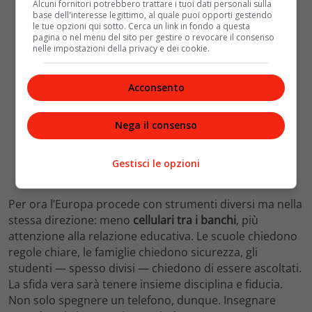
Alcuni fornitori potrebbero trattare i tuoi dati personali sulla
base dell'interesse legittimo, al quale puoi opporti gestendo
le tue opzioni qui sotto. Cerca un link in fondo a questa
pagina o nel menu del sito per gestire o revocare il consenso
nelle impostazioni della privacy e dei cookie.
Acconsento
Nega il consenso
Gestisci le opzioni
Per ora l’Europa procede con strumenti diversi ma nella
stessa direzione: meno
cellulari tra i banchi
, più
attenzione alla relazione educativa. Le scuole chiedono
regole chiare, le famiglie chiedono sicurezza, gli
studenti — spesso divisi — chiedono di essere ascoltati.
La sfida vera sarà tenere insieme disciplina e fiducia.
Non solo spegnere un telefono, dunque. Insegnare