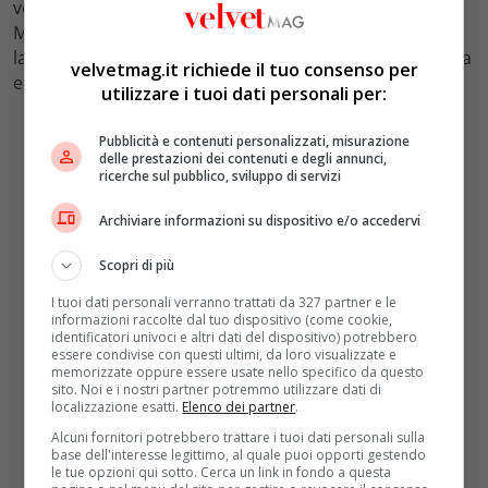
vero e proprio atto politico strategico con Giorgia
Meloni che punta alla base del suo elettorato mentre
lancia la volata verso il referendum, lasciando la sinistra
velvetmag.it richiede il tuo consenso per
e i sindacati sul fronte difensivo.
utilizzare i tuoi dati personali per:
Pubblicità e contenuti personalizzati, misurazione
delle prestazioni dei contenuti e degli annunci,
ricerche sul pubblico, sviluppo di servizi
Archiviare informazioni su dispositivo e/o accedervi
Scopri di più
I tuoi dati personali verranno trattati da 327 partner e le
informazioni raccolte dal tuo dispositivo (come cookie,
identificatori univoci e altri dati del dispositivo) potrebbero
essere condivise con questi ultimi, da loro visualizzate e
memorizzate oppure essere usate nello specifico da questo
sito. Noi e i nostri partner potremmo utilizzare dati di
localizzazione esatti.
Elenco dei partner
.
Alcuni fornitori potrebbero trattare i tuoi dati personali sulla
base dell'interesse legittimo, al quale puoi opporti gestendo
le tue opzioni qui sotto. Cerca un link in fondo a questa