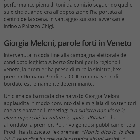
performance piena di toni da comizio seguendo quello
stile che quando era all’opposizione l’ha portata al
centro della scena, in vantaggio sui suoi avversari e
infine a Palazzo Chigi.
Giorgia Meloni, parole forti in Veneto
Intervenuta in coda fine alla campagna elettorale del
candidato leghista Alberto Stefani per le regionali
venete, la premier ha preso di mira la sinistra, l’ex
premier Romano Prodi e la CGIL con una serie di
bordate estremamente determinante.
Un clima da barricata che ha visto Giorgia Meloni
applaudita in modo convinto dalle migliaia di sostenitori
che assiepavano il meeting:
“La sinistra non vince le
elezioni perché ha voltato le spalle all’Italia”
– ha
affondato la premier. Poi, rivolgendosi pubblicamente a
Prodi, ha stuzzicato l’ex premier:
“Non lo dico io, lo dice
lui. E se lo dice lui che ha la cattedra all’università…”