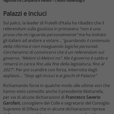
regionali tra Campania e Veneto – Credits VelvetMag.it
Palazzi e inciuci
Sul palco, la leader di Fratelli d’Italia ha ribadito che il
referendum sulla giustizia in primavera
“non è una
prova che mi riguarda personalmente”
ma ha invitato
gli italiani ad andare a votare…
“guardando il contenuto
della riforma e non inseguendo logiche personali.
Cercheranno di convincervi che è un referendum sul
governo, “Meloni sì-Meloni no”. Ma il governo è saldo e
rimarrà in carica fino alla fine della legislatura, fino al
2027”.
Per poi scandire con forza, interrotta dagli
applausi…
“Stop agli inciuci e ai giochi di Palazzo”
Richiamando forse in qualche modo alle ultime voci che
hanno visto coinvolto anche il presidente Mattarella,
per via di alcune dichiarazioni di
Francesco Saverio
Garofani
, consigliere del Colle e segretario del Consiglio
Supremo di Difesa che in alcune dichiarazioni riprese