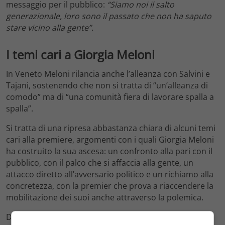
messaggio per il pubblico:
“Siamo noi il salto
generazionale, loro sono il passato che non ha saputo
stare vicino alla gente”.
I temi cari a Giorgia Meloni
In Veneto Meloni rilancia anche l’alleanza con Salvini e
Tajani, sostenendo che non si tratta di “un’alleanza di
comodo” ma di “una comunità fiera di lavorare spalla a
spalla”.
Si tratta di una ripresa abbastanza chiara di alcuni temi
cari alla premiere, argomenti con i quali Giorgia Meloni
ha costruito la sua ascesa: un confronto alla pari con il
pubblico, con il palco che si affaccia alla gente, un
attacco diretto all’avversario politico e un richiamo alla
concretezza, con la premier che prova a riaccendere la
mobilitazione dei suoi anche attraverso la polemica.
Da Padova dunque non un semplice comizio, ma un