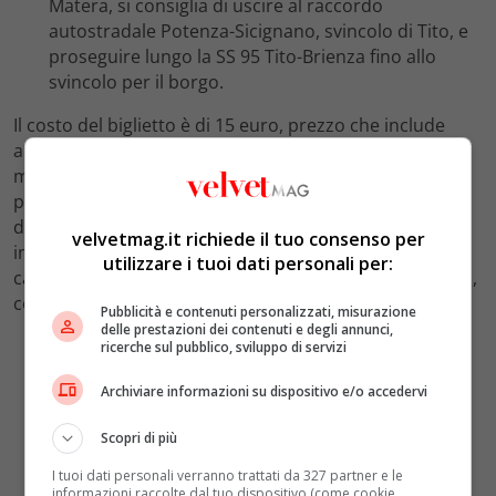
Matera, si consiglia di uscire al raccordo
autostradale Potenza-Sicignano, svincolo di Tito, e
proseguire lungo la SS 95 Tito-Brienza fino allo
svincolo per il borgo.
Il costo del biglietto è di 15 euro, prezzo che include
anche l’attrezzatura necessaria per garantire la
massima sicurezza durante il percorso. Attraversare il
ponte tibetano “Alla Luna” significa immergersi in una
dimensione dove natura, storia e adrenalina si
velvetmag.it richiede il tuo consenso per
incontrano per regalare un’esperienza indimenticabile,
utilizzare i tuoi dati personali per:
capace di far sentire chiunque sospeso tra terra e cielo,
come se si stesse davvero sfiorando la luna.
Pubblicità e contenuti personalizzati, misurazione
delle prestazioni dei contenuti e degli annunci,
ricerche sul pubblico, sviluppo di servizi
Archiviare informazioni su dispositivo e/o accedervi
Scopri di più
I tuoi dati personali verranno trattati da 327 partner e le
informazioni raccolte dal tuo dispositivo (come cookie,