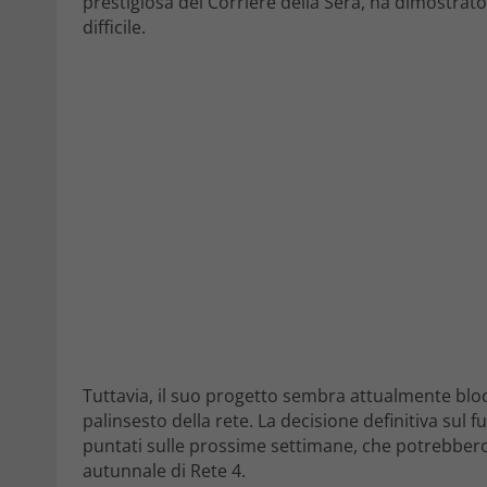
prestigiosa del Corriere della Sera, ha dimostrat
difficile.
Tuttavia, il suo progetto sembra attualmente bloc
palinsesto della rete. La decisione definitiva sul f
puntati sulle prossime settimane, che potrebber
autunnale di Rete 4.