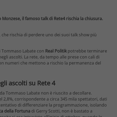
Monzese, il famoso talk di Rete4 rischia la chiusura.
, che rischia di perdere uno dei suoi talk show più
a di Tommaso Labate con
Real Politik
potrebbe terminare
gli ascolti. La rete, da tempo alle prese con cali di
 con numeri che mettono a rischio la permanenza del
egli ascolti su Rete 4
to da Tommaso Labate non è riuscito a decollare.
el 2,8%, corrispondente a circa 345 mila spettatori, dati
 tentativo di differenziare la programmazione, isolando
ta della Fortuna
di Gerry Scotti, non è bastato a
ita si era intravisto all’inizio di ottobre, quando le