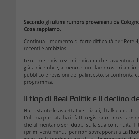
Secondo gli ultimi rumors provenienti da Cologno 
Cosa sappiamo.
Continua il momento di forte difficoltà per Rete 4
recenti e ambiziosi.
Le ultime indiscrezioni indicano che l’avventur
già a dicembre, a meno di un clamoroso rilancio ne
pubblico e revisioni del palinsesto, si confronta
programma.
Il flop di Real Politik e il declino d
Nonostante le aspettative iniziali, il talk condot
L’ultima puntata ha infatti registrato uno share d
che alimentano seri dubbi sulla sua continuità. Il
i primi venti minuti per non sovrapporsi a
La Ruo
invertire la tendenza negativa. Un momento di cresc