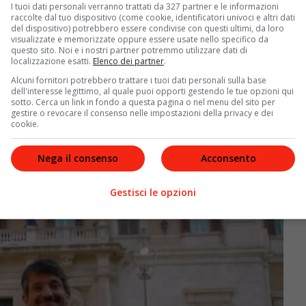
o proprio per fare spazio al talk di Labate. Tuttavia,
I tuoi dati personali verranno trattati da 327 partner e le informazioni
raccolte dal tuo dispositivo (come cookie, identificatori univoci e altri dati
 il calo degli ascolti coinvolge ormai trasversalmente
del dispositivo) potrebbero essere condivise con questi ultimi, da loro
visualizzate e memorizzate oppure essere usate nello specifico da
questo sito. Noi e i nostri partner potremmo utilizzare dati di
no di
Fuori dal coro
nel segmento infrasettimanale,
localizzazione esatti.
Elenco dei partner
.
egli spettatori di Labate. Un ritorno così segnerebbe
Alcuni fornitori potrebbero trattare i tuoi dati personali sulla base
dell'interesse legittimo, al quale puoi opporti gestendo le tue opzioni qui
ile addio anticipato di
Real Politik
già entro le festività
sotto. Cerca un link in fondo a questa pagina o nel menu del sito per
ortato su Rete 4 volti e contenuti nuovi, mai visti
gestire o revocare il consenso nelle impostazioni della privacy e dei
cookie.
Nega il consenso
Acconsento
Gestisci le opzioni