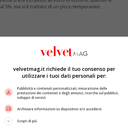
al 5%, ma si è trattato di un picco temporaneo.
velvetmag.it richiede il tuo consenso per
utilizzare i tuoi dati personali per:
Pubblicità e contenuti personalizzati, misurazione delle
prestazioni dei contenuti e degli annunci, ricerche sul pubblico,
sviluppo di servizi
ornata a scendere, confermando la difficoltà di
Real
Archiviare informazioni su dispositivo e/o accedervi
tente. Il problema non riguarda soltanto
Real Politik
.
ome quelli condotti da Del Debbio, Porro, Berlinguer e
Scopri di più
o. In particolare, Giordano ha subito un trasloco di