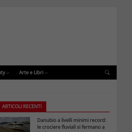
uty
Arte e Libri
ARTICOLI RECENTI
Danubio a livelli minimi record:
le crociere fluviali si fermano a