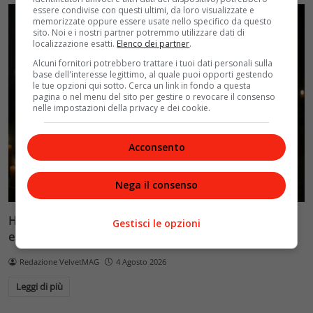
essere condivise con questi ultimi, da loro visualizzate e
memorizzate oppure essere usate nello specifico da questo
sito. Noi e i nostri partner potremmo utilizzare dati di
localizzazione esatti.
Elenco dei partner
.
Alcuni fornitori potrebbero trattare i tuoi dati personali sulla
base dell'interesse legittimo, al quale puoi opporti gestendo
le tue opzioni qui sotto. Cerca un link in fondo a questa
pagina o nel menu del sito per gestire o revocare il consenso
nelle impostazioni della privacy e dei cookie.
Acconsento
Nega il consenso
House of the Dragon 3, episodio 6: una morte
Gestisci le opzioni
eccellente apre ‘Faceless Men’ e mette tutti in pericolo
Redazione VelvetMAG
4 Agosto 2026
Leggi di più