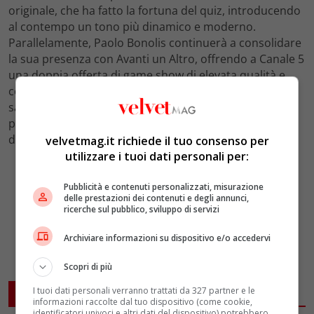
originale, che ha fatto la fortuna del quiz, introducendo
al contempo un tono più dinamico e moderno.
Parallelamente, Paolo Bonolis continuerà a consolidare
la sua presenza con Avanti un Altro, offrendo a Canale 5
una doppia offerta di game show di elevata qualità e
competitività. Questa alternanza tra i due programmi
sarà decisiva per mantenere la leadership nella fascia
preserale e fronteggiare efficacemente le proposte
della concorrenza televisiva.
velvetmag.it richiede il tuo consenso per
utilizzare i tuoi dati personali per:
Pubblicità e contenuti personalizzati, misurazione
delle prestazioni dei contenuti e degli annunci,
ricerche sul pubblico, sviluppo di servizi
Archiviare informazioni su dispositivo e/o accedervi
Scopri di più
I tuoi dati personali verranno trattati da 327 partner e le
ARTICOLI CORRELATI
informazioni raccolte dal tuo dispositivo (come cookie,
identificatori univoci e altri dati del dispositivo) potrebbero